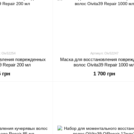
: Oiv52254
Артикул: Oiv52247
овления поврежденных
Маска для восстановления повре
9 Repair 200 мл
волос Oivita39 Repair 1000 м
5 грн
1 700 грн