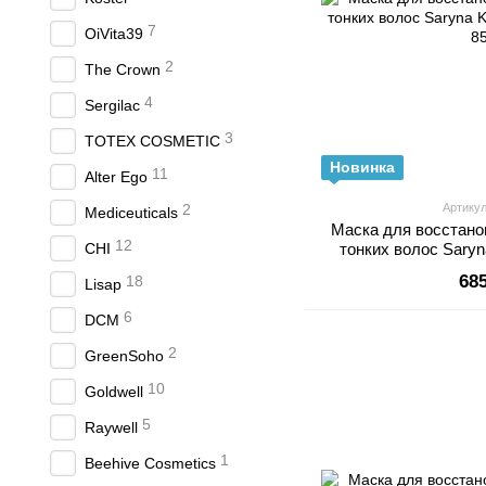
7
OiVita39
2
The Crown
4
Sergilac
3
TOTEX COSMETIC
Новинка
11
Alter Ego
2
Артикул
Mediceuticals
Маска для восстан
12
CHI
тонких волос Sary
Ligh
68
18
Lisap
6
DCM
2
GreenSoho
10
Goldwell
5
Raywell
1
Beehive Cosmetics