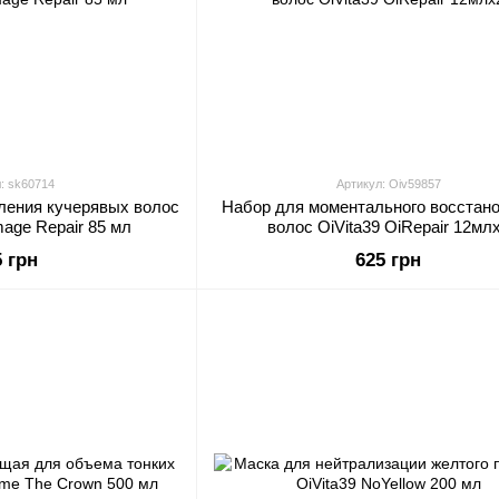
: sk60714
Артикул: Oiv59857
ления кучерявых волос
Набор для моментального восстан
age Repair 85 мл
волос OiVita39 OiRepair 
5 грн
625 грн