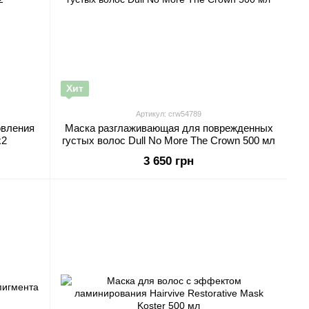
Хит
Артикул: crw54789
овления
Маска разглаживающая для поврежденных
12млх2
густых волос Dull No More The Crown 500 мл
3 650 грн