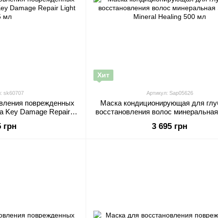
Хит
: sk60707
Артикул: Sap05626
овления поврежденных
Маска кондиционирующая для глу
na Key Damage Repair
восстановления волос минеральная 
t 85 мл
Mineral Healing 500 мл
5 грн
3 695 грн