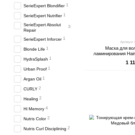
1
SerieExpert Blondifier
1
SerieExpert Nutrifier
SerieExpert Absolut
3
Repair
1
SerieExpert Inforcer
Артикул:
Маска для во
1
Blonde Life
ламинирования Hair
1
Koste
HydraSplash
1 1
1
Urban Proof
1
Argan Oil
2
CURLY
2
Healing
4
Hi Memory
2
Nutris Color
2
Nutris Curl Disciplining