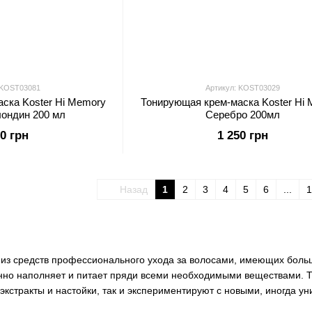
 KOST03081
Артикул: KOST03029
ска Koster Hi Memory
Тонирующая крем-маска Koster Hi
ондин 200 мл
Серебро 200мл
50 грн
1 250 грн
Назад
1
2
3
4
5
6
...
1
 из средств профессионального ухода за волосами, имеющих боль
енно наполняет и питает пряди всеми необходимыми веществами. 
экстракты и настойки, так и экспериментируют с новыми, иногда 