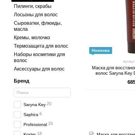
Пилинги, скрабы
Лосьоны для волос
Сыроватки, флюиды,
масла
Кремы, молочко
Термозащита для волос
Новинка
Наборы косметики для
волос
Артикул
Маска для восстан
Аксессуары для волос
волос Saryna Key 
Бренд
68
20
Saryna Key
6
Saphira
25
Professional
18
Koster