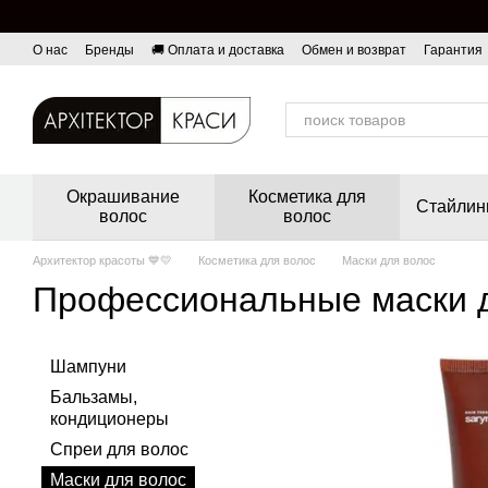
Перейти к основному контенту
О нас
Бренды
🚚 Оплата и доставка
Обмен и возврат
Гарантия
Окрашивание
Косметика для
Стайлин
волос
волос
Архитектор красоты 💙💛
Косметика для волос
Маски для волос
Профессиональные маски 
Шампуни
Бальзамы,
кондиционеры
Спреи для волос
Маски для волос