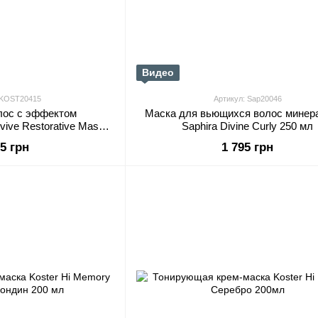
Видео
 KOST20415
Артикул: Sap20046
лос с эффектом
Маска для вьющихся волос минер
vive Restorative Mask
Saphira Divine Curly 250 мл
r 300 мл
15 грн
1 795 грн