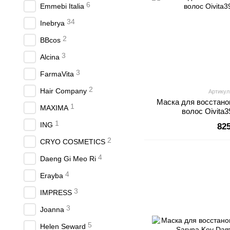
6
Emmebi Italia
34
Inebrya
2
BBcos
3
Alcina
3
FarmaVita
2
Hair Company
Артикул
Маска для восстан
1
MAXIMA
волос Oivita3
1
ING
82
2
CRYO COSMETICS
4
Daeng Gi Meo Ri
4
Erayba
3
IMPRESS
3
Joanna
5
Helen Seward