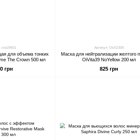
: crw29651
Артикул: Oiv52308
ая для объема тонких
Маска для нейтрализации желтого 
ume The Crown 500 мл
OiVita39 NoYellow 200 мл
50 грн
825 грн