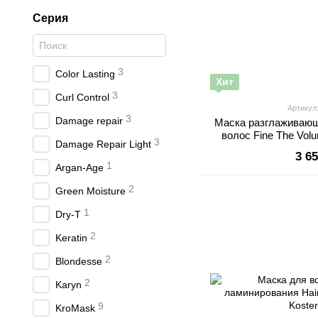
Серия
3
Color Lasting
Хит
3
Curl Control
Артикул
3
Damage repair
Маска разглаживающ
волос Fine The Vol
3
Damage Repair Light
3 6
1
Argan-Age
2
Green Moisture
1
Dry-T
2
Keratin
2
Blondesse
2
Karyn
9
KroMask