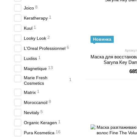
8
Joico
1
Keratherapy
1
Kuul
2
Looky Look
Новинка
6
L'Oreal Professionnel
Артикул
Маска для восстанов
1
Luxliss
Saryna Key Dam
13
Magnetique
68
Marie Fresh
1
Cosmetics
1
Matrix
8
Moroccanoil
5
Nevitaly
1
Organic Keragen
16
Pura Kosmetica