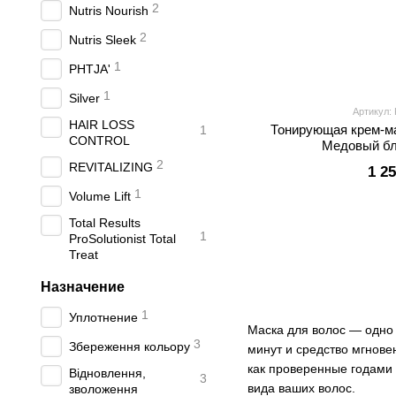
2
Nutris Nourish
2
Nutris Sleek
1
PHTJA'
1
Silver
Артикул:
HAIR LOSS
Тонирующая крем-ма
1
CONTROL
Медовый бл
2
REVITALIZING
1 2
1
Volume Lift
Total Results
1
ProSolutionist Total
Treat
Назначение
1
Уплотнение
Маска для волос — одно
3
Збереження кольору
минут и средство мгнов
как проверенные годами 
Відновлення,
3
вида ваших волос.
зволоження