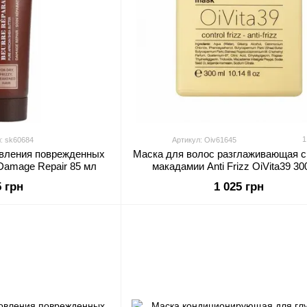
1
: sk60684
Артикул: Oiv61645
овления поврежденных
Маска для волос разглаживающая с
Damage Repair 85 мл
макадамии Anti Frizz OiVita39 30
5 грн
1 025 грн