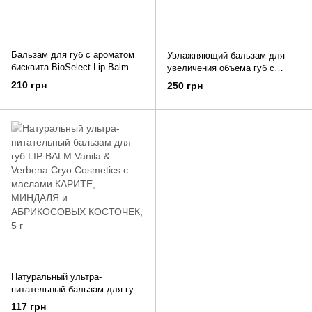
Бальзам для губ c ароматом
Увлажняющий бальзам для
бисквита BioSelect Lip Balm 4,4
увеличения объема губ с
г
экстрактом облепихи и маслом
210 грн
250 грн
авокадо Marie Fresh Cosmetics
Lip Balm 10 мл
Натуральный ультра-
питательный бальзам для губ
LIP BALM Vanila & Verbena
117 грн