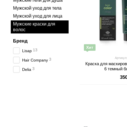
Мужские гели для душа
Мужской уход для тела
Мужской уход для лица
Мужские краски для
волос
Бренд
Хит
13
Lisap
Артикул:
3
Hair Company
Краска для маскиров
3
6 темный б
Delia
35