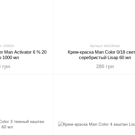
л: 150014
Артикул: lis0/18man
r Man Activator 6 % 20
Крем-краска Man Color 0/18 све
ap 1000 мл
серебристый Lisap 60 мл
0 грн
280 грн