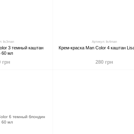
: lis3man
Артикул: lis4man
olor 3 темный каштан
Крем-краска Man Color 4 каштан Lis
p 60 мл
0 грн
280 грн