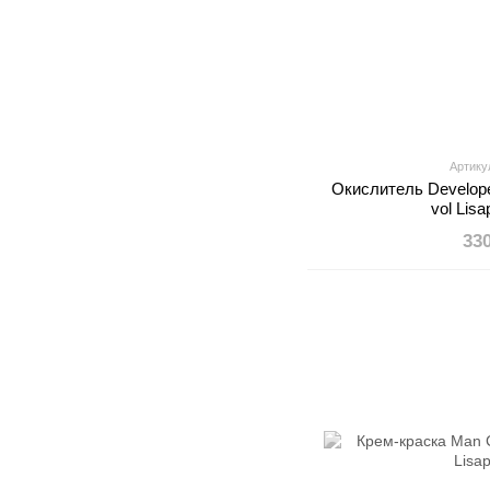
Артику
Окислитель Develope
vol Lis
33