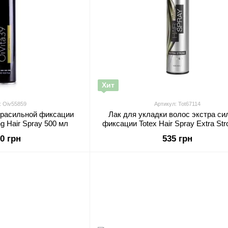
Хит
: Oiv55859
Артикул: Tot67114
трасильной фиксации
Лак для укладки волос экстра си
ng Hair Spray 500 мл
фиксации Totex Hair Spray Extra Str
мл
00 грн
535 грн