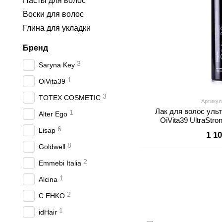
Пасты для волос
Воски для волос
Глина для укладки
Бренд
3
Saryna Key
1
OiVita39
3
TOTEX COSMETIC
Артикул
Лак для волос уль
1
Alter Ego
OiVita39 UltraStro
6
Lisap
1 1
8
Goldwell
2
Emmebi Italia
1
Alcina
2
C:EHKO
1
idHair