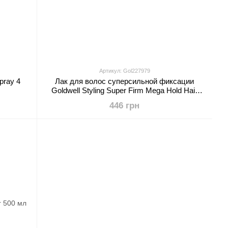
Артикул: Gol227979
pray 4
Лак для волос суперсильной фиксации
Goldwell Styling Super Firm Mega Hold Hair
Lacquer 5 600 мл
446 грн