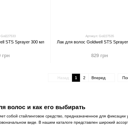
 Gol227533
Артикул: Gol227535
ell STS Sprayer 300 мл
Лак для волос Goldwell STS Sprayer
9 грн
829 грн
Назад
1
2
Вперед
По
ля волос и как его выбирать
яет собой стайлинговое средство, предназначенное для фиксации 
рвоначальном виде. В нашем каталоге представлен широкий ассор