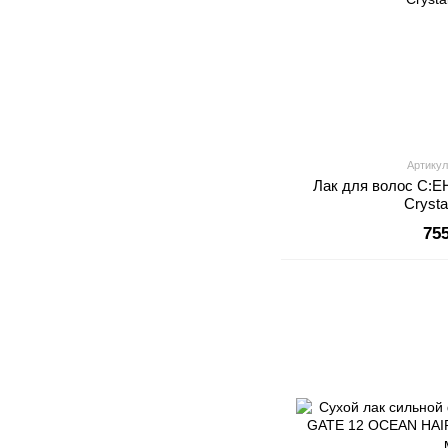
Артикул
Лак для волос C:EH
Crysta
75