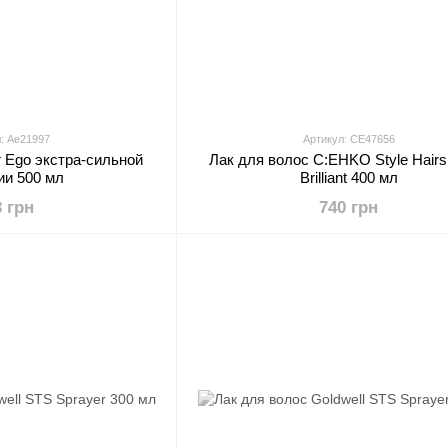
: Ae21997
Артикул: CE47656
r Ego экстра-сильной
Лак для волос C:EHKO Style Hairs
ии 500 мл
Brilliant 400 мл
3 грн
740 грн