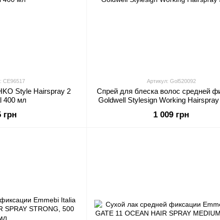
: CE96517
Артикул: Gol520092
KO Style Hairspray 2
Спрей для блеска волос средней ф
l 400 мл
Goldwell Stylesign Working Hairspra
5 грн
1 009 грн