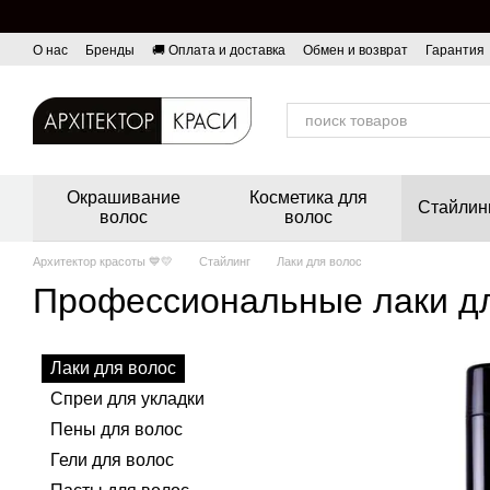
Перейти к основному контенту
О нас
Бренды
🚚 Оплата и доставка
Обмен и возврат
Гарантия
Окрашивание
Косметика для
Стайлин
волос
волос
Архитектор красоты 💙💛
Стайлинг
Лаки для волос
Профессиональные лаки д
Лаки для волос
Спреи для укладки
Пены для волос
Гели для волос