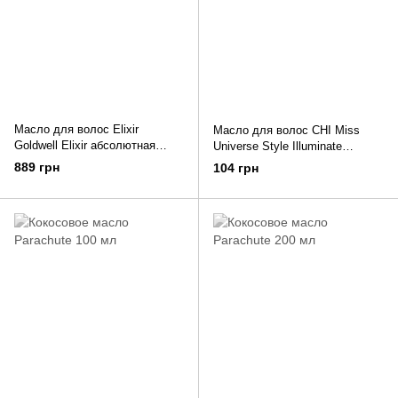
Масло для волос Elixir
Масло для волос CHI Miss
Goldwell Elixir абсолютная
Universe Style Illuminate
роскошь для всех типов волос
Moringa & Macadamia Oil 15 мл
889 грн
104 грн
100 мл