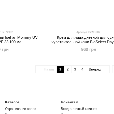
: Is074902
Артикул: BioS31163
ный Isehan Mommy UV
Крем для лица дневной для сух
PF 33 100 мл
чувствительной кожи BioSelect Da
for Dry and Sensitive Skin 50 
0 грн
960 грн
Назад
1
2
3
4
Вперед
Каталог
Клиентам
Окрашивание волос
Вход в личный кабинет