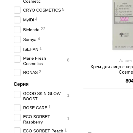
Cosmetic
5
CRYO COSMETICS
4
MyIDi
22
Bielenda
4
Soraya
1
ISEHAN
Marie Fresh
8
Артикул
Cosmetics
Крем для лица с ке
2
Cosmet
RONAS
80
Серия
GOOD SKIN GLOW
1
BOOST
1
ROSE CARE
ECO SORBET
1
Raspberry
1
ECO SORBET Peach