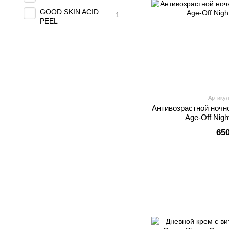
GOOD SKIN ACID
1
PEEL
Артикул
Антивозрастной ночн
Age-Off Nig
65