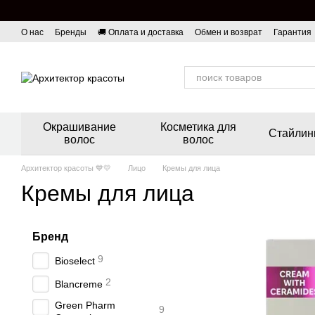
Перейти к основному контенту
О нас
Бренды
🚚 Оплата и доставка
Обмен и возврат
Гарантия
Окрашивание
Косметика для
Стайлин
волос
волос
Архитектор красоты 💙💛
Лицо
Кремы для лица
Кремы для лица
Бренд
9
Bioselect
2
Blancreme
Green Pharm
9