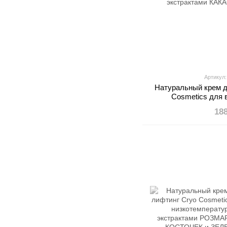
Артикул
Натуральный крем д
Cosmetics для 
низкотемперат
18
экстрактами КАК