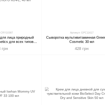
: CRY10387
Артикул: GPC11617
 для лица природный
Сыворотка мультивитаминная Gree
etics для всех типов
Cosmetic 30 мл
ратурными масляными
8 грн
428 грн
АРИНА, АБРИКОСОВЫХ
ЕНОГО КОФЕ, 40 мл