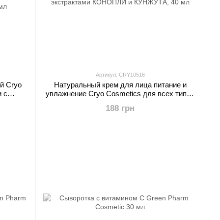
Артикул: CRY10516
й Cryo
Натуральный крем для лица питание и
и с
увлажнение Cryo Cosmetics для всех типов
ыми
кожи с низкотемпературными масляными
188 грн
ОСОВЫХ
экстрактами КОНОПЛИ и КУНЖУТА, 40 мл
 мл