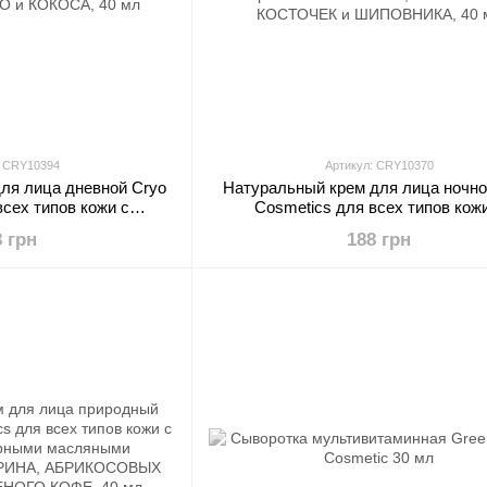
: CRY10394
Артикул: CRY10370
ля лица дневной Cryo
Натуральный крем для лица ночно
всех типов кожи с
Cosmetics для всех типов кож
урными масляными
низкотемпературными маслян
8 грн
188 грн
АО и КОКОСА, 40 мл
экстрактами ОБЛЕПИХИ, АБРИК
КОСТОЧЕК и ШИПОВНИКА, 40