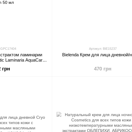
: GPC17404
Артикул: BIE15237
кстрактом ламинарии
Bielenda Крем для лица дневной/
ic Laminaria AquaCare
m 50 мл
2 грн
470 грн