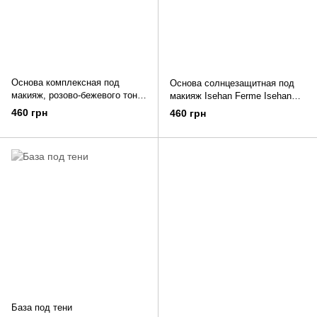
Основа комплексная под
Основа солнцезащитная под
макияж, розово-бежевого тона
макияж Isehan Ferme Isehan
Isehan Kiss Me Ferme Bright up
Ferme Daily UV Base SPF 50 27
460 грн
460 грн
Base UV38 27 г
мл
База под тени