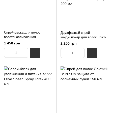
Спрей-маска для волос
Двухфазный cпрей-
восстанавливающая
кондиционер для волос Joico
несмываемая Koster 10в1
K-Pak Color Therapy Luster
1 450 грн
2 250 грн
Restorative Spray Mask Hairvive
Lock Multi-Perfector Daily Shine
180 мл
& Protect Spray 200 мл