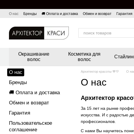
Перейти к основному контенту
О нас
Бренды
🚚 Оплата и доставка
Обмен и возврат
Гарантия
Окрашивание
Косметика для
Стайлин
волос
волос
О нас
Архитектор красоты 💙💛
О на
О нас
Бренды
🚚 Оплата и доставка
Архитектор красо
Обмен и возврат
За 15 лет на рынке профе
Гарантия
искусства. И с радостью 
профессионалов.
Пользовательское
соглашение
С нами Вы научитесь пони