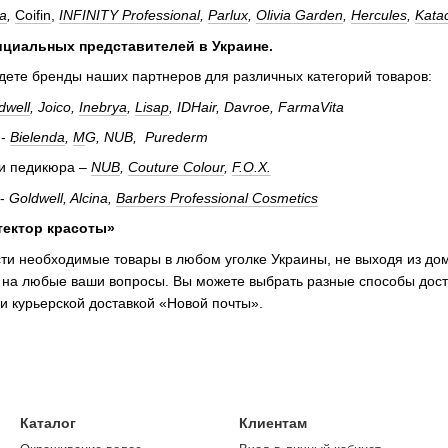
a
,
Coifin
,
INFINITY Professional
,
Parlux
,
Olivia Garden
,
Hercules
,
Kata
циальных представителей в Украине.
дете бренды наших партнеров для различных категорий товаров:
dwell
, Joico,
Inebrya
,
Lisap
, IDHair, Davroe, FarmaVita
 -
Bielenda
,
M
G, NUB, Purederm
и педикюра –
NUB
,
Couture Colour
,
F.O.X.
 -
Goldwell, Alcina,
Barbers Professional Cosmetics
тектор красоты»
ти необходимые товары в любом уголке Украины, не выходя из до
 на любые ваши вопросы. Вы можете выбрать разные способы доста
и курьерской доставкой «Новой почты».
Каталог
Клиентам