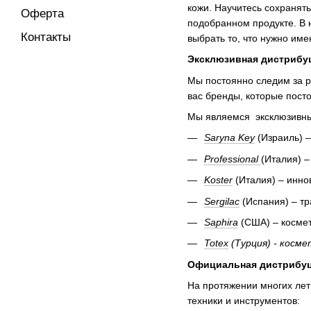
кожи. Научитесь сохранят
Оферта
подобранном продукте. В 
Контакты
выбрать то, что нужно име
Эксклюзивная дистрибу
Мы постоянно следим за р
вас бренды, которые пост
Мы являемся эксклюзивным
Saryna
Key
(Израиль) 
Professional
(Италия) 
Koster
(Италия) – инно
Sergilac
(Испания) – тр
Saphira
(США) – космет
Totex
(Турция) - косм
Официальная дистрибу
На протяжении многих ле
техники и инструментов: