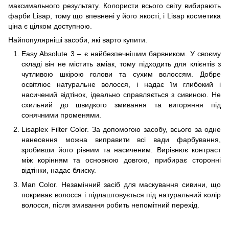
максимального результату. Колористи всього світу вибирають
фарби Lisap, тому що впевнені у його якості, і Lisap косметика
ціна є цілком доступною.
Найпопулярніші засоби, які варто купити.
Easy Absolute 3 – є найбезпечнішим барвником. У своєму
складі він не містить аміак, тому підходить для клієнтів з
чутливою шкірою голови та сухим волоссям. Добре
освітлює натуральне волосся, і надає їм глибокий і
насичений відтінок, ідеально справляється з сивиною. Не
схильний до швидкого змивання та вигоряння під
сонячними променями.
Lisaplex Filter Color. За допомогою засобу, всього за одне
нанесення можна виправити всі вади фарбування,
зробивши його рівним та насиченим. Вирівнює контраст
між корінням та основною довгою, прибирає сторонні
відтінки, надає блиску.
Man Color. Незамінний засіб для маскування сивини, що
покриває волосся і підлаштовується під натуральний колір
волосся, після змивання робить непомітний перехід.