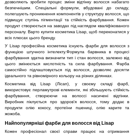
дозволяють зробити процес зміни відтінку волосся набагато
безпечнішим. Спеціальні формули, вбудовані до складу,
полегшують проникнення компонентів у структуру волосся, що
підвищує ступінь пігментації та стійкість фарбування. Кожен
продукт створюється на заводах під наглядом кваліфікованого
персоналу. Варто купити косметика Lisap, щоб переконатися у
всіх плюсах цього бренду.
У Lisap професійна косметика існують фарби для волосся з
функцією штучного інтелекту.Формула барвника в процесі
фарбування здатна визначити тип і стан волосся, залежно від
цього змінюється кислотність та сила фарбування. Фарба
самостійно підлаштовується під волосся, дозволяє досягти
ідеального та рівномірного кольору на різних ділянках.
Косметика від Lisap (Лісап), у своєму складі фарб,
використовує перламутрові елементи, які збільшують стійкість
фарбування, створюючи на волоссі насичені відтінки.
Виробник піклується про здоров'я волосся, тому додає в
продукти олію кокосу, протеїни пшениці, олію карите та
жожоба.
Найпопулярніші фарби для волосся від Lisap
Кожен професіонал своєї справи працює на отримання