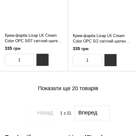
Крем-фарба Lisap LK Cream
Крем-фарба Lisap LK Cream
Color OPC 5/07 світлий шатен
Color OPC 5/2 світлий шатен
шоколад 100 мл
попелястий 100 мл
335 грн
335 грн
Показати ще 20 товарів
Назад
Вперед
1
з 11