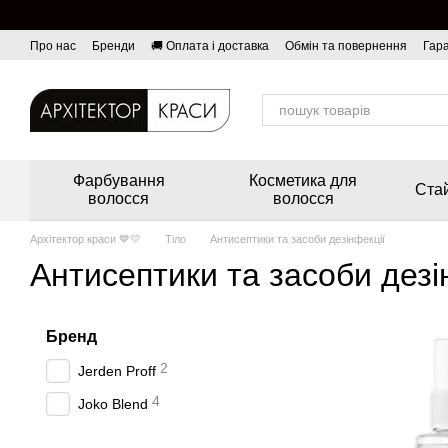
Перейти до основного контенту
Про нас
Бренди
🚚 Оплата і доставка
Обмін та повернення
Гара
Фарбування
Косметика для
Стай
волосся
волосся
Архітектор краси 💙💛
Тіло
Антисептики та засоби дезінфекції
Антисептики та засоби дезі
Бренд
2
Jerden Proff
4
Joko Blend