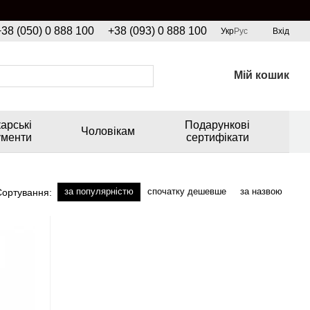
+38 (050) 0 888 100
+38 (093) 0 888 100
Укр
Рус
Вхід
Мій кошик
арські
Подарункові
Чоловікам
ументи
сертифікати
за популярністю
спочатку дешевше
за назвою
Сортування: