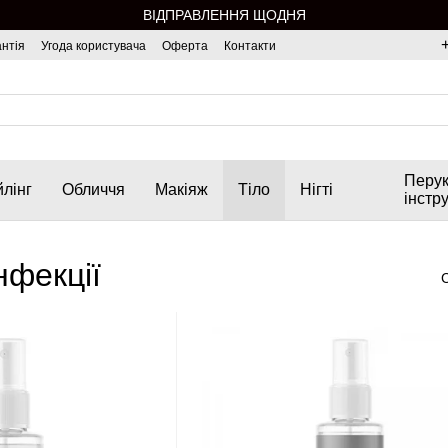
ВІДПРАВЛЕННЯ ЩОДНЯ
нтія
Угода користувача
Оферта
Контакти
Перук
лінг
Обличчя
Макіяж
Тіло
Нігті
інстр
нфекції