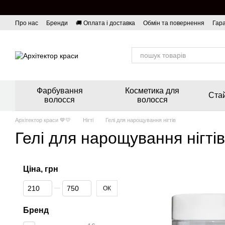
Перейти до основного контенту
Про нас
Бренди
🚚 Оплата і доставка
Обмін та повернення
Гара
Фарбування
Косметика для
Стай
волосся
волосся
Архітектор краси 💙💛
Нігті
Гелі для нарощування нігтів
Гелі для нарощування нігтів
Ціна, грн
Від Ціна, грн
До Ціна, грн
ОК
Бренд