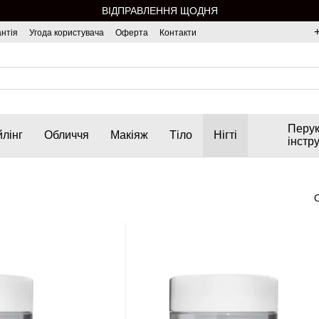
ВІДПРАВЛЕННЯ ЩОДНЯ
нтія
Угода користувача
Оферта
Контакти
Перук
лінг
Обличчя
Макіяж
Тіло
Нігті
інстр