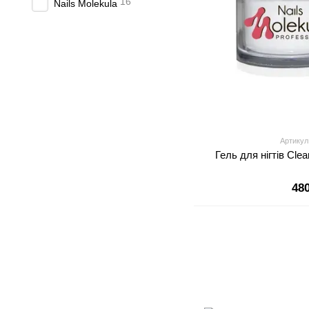
16
Nails Molekula
Артикул
Гель для нігтів Clea
48