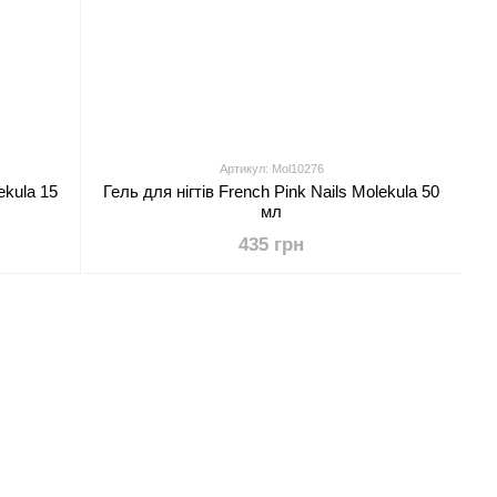
Артикул: Mol10276
ekula 15
Гель для нігтів French Pink Nails Molekula 50
мл
435 грн