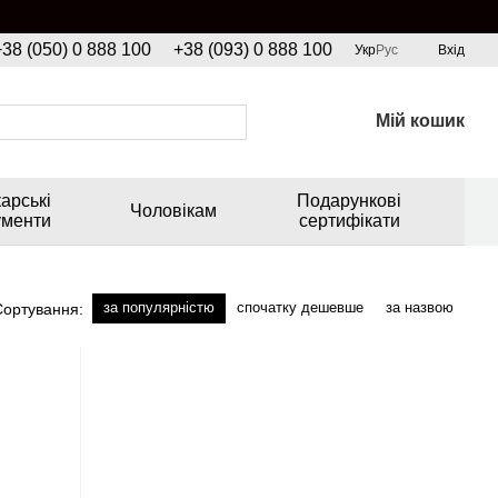
+38 (050) 0 888 100
+38 (093) 0 888 100
Укр
Рус
Вхід
Мій кошик
арські
Подарункові
Чоловікам
ументи
сертифікати
за популярністю
спочатку дешевше
за назвою
Сортування: