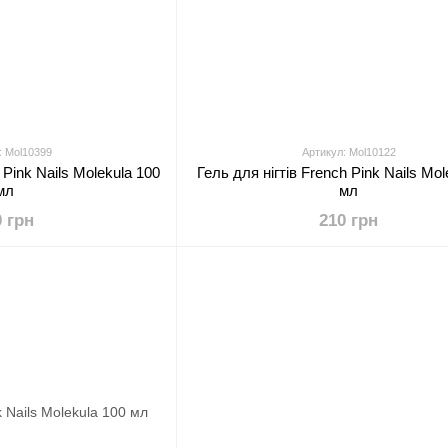
: Mol10399
Артикул: Mol10122
 Pink Nails Molekula 100
Гель для нігтів French Pink Nails Mol
мл
мл
0 грн
210 грн