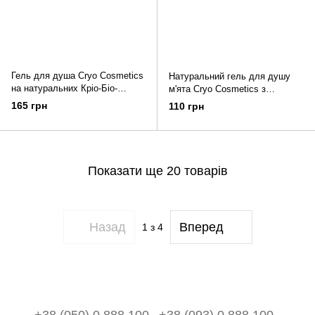
Гель для душа Cryo Cosmetics
Натуральний гель для душу
на натуральних Кріо-Біо-
м'ята Cryo Cosmetics з
Активних оліях евкаліпта-
низькотемпературним олійним
165 грн
110 грн
розмарину-меліси 250 мл
екстрактом М'ЯТИ, 250 мл
Показати ще 20 товарів
Назад
Вперед
1
з 4
+38 (050) 0 888 100
+38 (093) 0 888 100