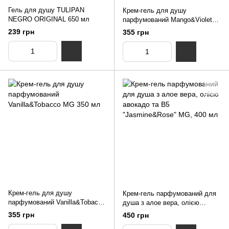
Гель для душу TULIPAN
Крем-гель для душу
NEGRO ORIGINAL 650 мл
парфумований Mango&Violet
MG 350 мл
239 грн
355 грн
Крем-гель для душу
Крем-гель парфумований для
парфумований Vanilla&Tobaccо
душа з алое вера, олією
MG 350 мл
авокадо та В5 "Jasmine&Rose"
355 грн
450 грн
MG, 400 мл