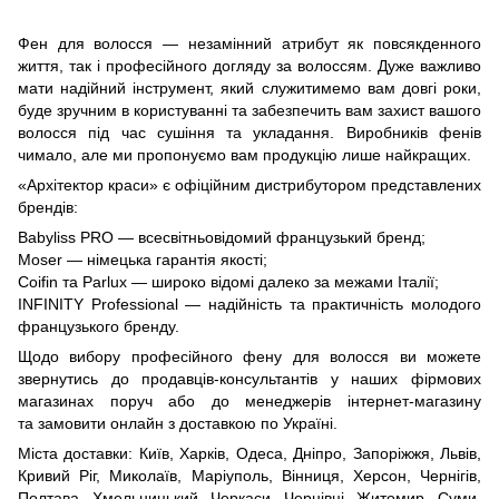
Фен для волосся — незамінний атрибут як повсякденного
життя, так і професійного догляду за волоссям. Дуже важливо
мати надійний інструмент, який служитимемо вам довгі роки,
буде зручним в користуванні та забезпечить вам захист вашого
волосся під час сушіння та укладання. Виробників фенів
чимало, але ми пропонуємо вам продукцію лише найкращих.
«Архітектор краси» є офіційним дистрибутором представлених
брендів:
Babyliss PRO — всесвітньовідомий французький бренд;
Moser — німецька гарантія якості;
Coifin та Parlux — широко відомі далеко за межами Італії;
INFINITY Professional — надійність та практичність молодого
французького бренду.
Щодо вибору професійного фену для волосся ви можете
звернутись до продавців-консультантів у наших фірмових
магазинах поруч або до менеджерів інтернет-магазину
та замовити онлайн з доставкою по Україні.
Міста доставки: Київ, Харків, Одеса, Дніпро, Запоріжжя, Львів,
Кривий Ріг, Миколаїв, Маріуполь, Вінниця, Херсон, Чернігів,
Полтава, Хмельницький, Черкаси, Чернівці, Житомир, Суми,