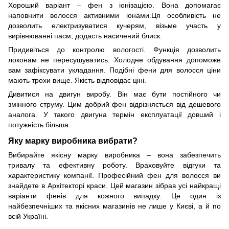
Хороший варіант – фен з іонізацією. Вона допомагає
наповнити волосся активними іонами.Ця особливість не
дозволить електризуватися кучерям, візьме участь у
вирівнюванні пасм, додасть насичений блиск.
Придивіться до контролю вологості. Функція дозволить
локонам не пересушуватись. Холодне обдування допоможе
вам зафіксувати укладання. Подібні фени для волосся ціни
мають трохи вище. Якість відповідає ціні.
Дивитися на двигун виробу. Він має бути постійного чи
змінного струму. Цим добрий фен відрізняється від дешевого
аналога. У такого двигуна термін експлуатації довший і
потужність більша.
Яку марку виробника вибрати?
Вибирайте якісну марку виробника – вона забезпечить
тривалу та ефективну роботу. Враховуйте відгуки та
характеристику компанії. Професійний фен для волосся ви
знайдете в Архітекторі краси. Цей магазин зібрав усі найкращі
варіанти фенів для кожного випадку. Це один із
найбезпечніших та якісних магазинів не лише у Києві, а й по
всій Україні.