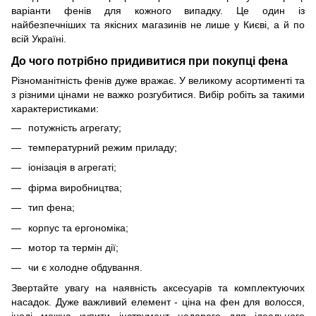
варіанти фенів для кожного випадку. Це один із
найбезпечніших та якісних магазинів не лише у Києві, а й по
всій Україні.
До чого потрібно придивитися при покупці фена
Різноманітність фенів дуже вражає. У великому асортименті та
з різними цінами не важко розгубитися. Вибір робіть за такими
характеристиками:
потужність агрегату;
температурний режим приладу;
іонізація в агрегаті;
фірма виробництва;
тип фена;
корпус та ергономіка;
мотор та термін дії;
чи є холодне обдування.
Звертайте увагу на наявність аксесуарів та комплектуючих
насадок. Дуже важливий елемент - ціна на фен для волосся,
іноді можна купити інструмент недорого для ідеального