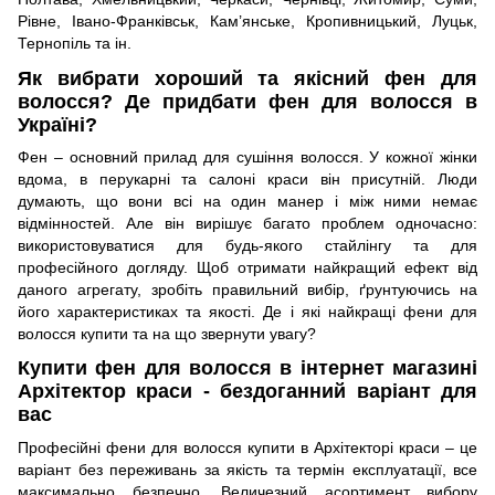
Рівне, Івано-Франківськ, Кам’янське, Кропивницький, Луцьк,
Тернопіль та ін.
Як вибрати хороший та якісний фен для
волосся? Де придбати фен для волосся в
Україні?
Фен – основний прилад для сушіння волосся. У кожної жінки
вдома, в перукарні та салоні краси він присутній. Люди
думають, що вони всі на один манер і між ними немає
відмінностей. Але він вирішує багато проблем одночасно:
використовуватися для будь-якого стайлінгу та для
професійного догляду. Щоб отримати найкращий ефект від
даного агрегату, зробіть правильний вибір, ґрунтуючись на
його характеристиках та якості. Де і які найкращі фени для
волосся купити та на що звернути увагу?
Купити фен для волосся в інтернет магазині
Архітектор краси - бездоганний варіант для
вас
Професійні фени для волосся купити в Архітекторі краси – це
варіант без переживань за якість та термін експлуатації, все
максимально безпечно. Величезний асортимент вибору