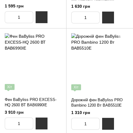
BAB2676TTE-титан
1 595 грн
1 630 грн
Хіт
Хіт
Фен BaByliss PRO EXCESS-
Дорожній фен BaByliss PRO
HQ 2600 ВТ BAB6990IE
Bambino 1200 Вт BAB5510E
3 910 грн
1 310 грн