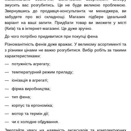
змусить вас розгубитись. Це не буде великою проблемою.
Звернувшись до продавця-консультанта чи менеджера, ви
забудете про всі складнощі. Магазин підбере ідеальний
варіант на ваші запити. Придбати товар ви зможете у місті
(Київ) та в інтернет-магазині. Це дуже зручно.
До чого потрібно придивитися при покупці фена
Різноманітність фенів дуже вражає. У великому асортименті та
з різними цінами не важко розгубитися. Вибір робіть за такими
характеристиками:
потужність агрегату;
температурний режим приладу;
іонізація в агрегаті;
фірма виробництва;
тип фена;
корпус та ергономіка;
мотор та термін дії;
чи є холодне обдування.
Звертайте увагу на наявність аксесуарів та комплектуючих