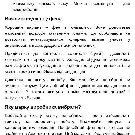
мінімальну кількість часу. Можна розглянути і для
використання.
Важливі функції у фена
Хороший варіант – фен з іонізацією. Вона допомагає
наповнити волосся активними іонами. Ця особливість не
дозволить електризуватися кучерям, візьме участь у
вирівнюванні пасм, додасть насичений блиск.
Придивіться до контролю вологості. Функція дозволить
локонам не пересушуватись. Холодне обдування допоможе
вам зафіксувати укладання. Подібні фени для волосся ціни
мають трохи вище. Якість відповідає ціні.
Дивитися на двигун виробу. Він має бути постійного чи
змінного струму. Цим добрий фен відрізняється від дешевого
аналога. У такого двигуна термін експлуатації довший і
потужність більша.
Яку марку виробника вибрати?
Вибирайте якісну марку виробника – вона забезпечить
тривалу та ефективну роботу. Враховуйте відгуки та
характеристику компанії. Професійний фен для волосся ви
знайдете в Архітекторі краси. Цей магазин зібрав усі найкращі