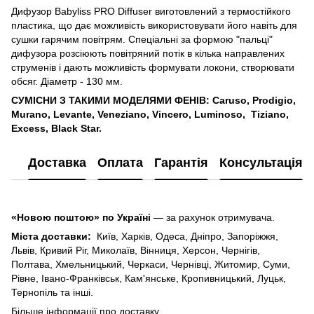
Дифузор Babyliss PRO Diffuser виготовлений з термостійкого
пластика, що дає можливість використовувати його навіть для
сушки гарячим повітрям. Спеціальні за формою "пальці"
дифузора розсіюють повітряний потік в кілька направлених
струменів і дають можливість формувати локони, створювати
обсяг. Діаметр - 130 мм.
СУМІСНИ З ТАКИМИ МОДЕЛЯМИ ФЕНІВ: Caruso, Prodigio,
Murano, Levante, Veneziano, Vincero, Luminoso, Tiziano,
Excess, Black Star.
Доставка
Оплата
Гарантія
Консультація
«Новою поштою» по Україні
— за рахунок отримувача.
Міста доставки:
Київ, Харків, Одеса, Дніпро, Запоріжжя,
Львів, Кривий Ріг, Миколаїв, Вінниця, Херсон, Чернігів,
Полтава, Хмельницький, Черкаси, Чернівці, Житомир, Суми,
Рівне, Івано-Франківськ, Кам'янське, Кропивницький, Луцьк,
Тернопіль та інші.
Більше інформації про доставку