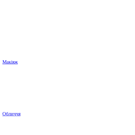
Макіяж
Обличчя