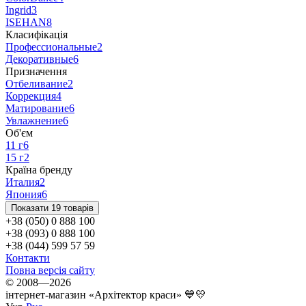
Ingrid
3
ISEHAN
8
Класифікація
Профессиональные
2
Декоративные
6
Призначення
Отбеливание
2
Коррекция
4
Матирование
6
Увлажнение
6
Об'єм
11 г
6
15 г
2
Країна бренду
Италия
2
Япония
6
Показати 19 товарів
+38 (050) 0 888 100
+38 (093) 0 888 100
+38 (044) 599 57 59
Контакти
Повна версія сайту
© 2008—2026
інтернет-магазин «Архітектор краси» 💙💛