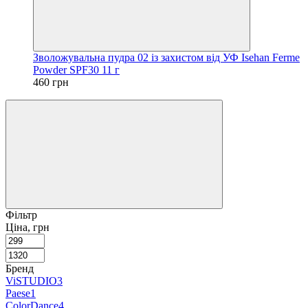
Зволожувальна пудра 02 із захистом від УФ Isehan Ferme
Powder SPF30 11 г
460 грн
Фільтр
Ціна, грн
Бренд
ViSTUDIO
3
Paese
1
ColorDance
4