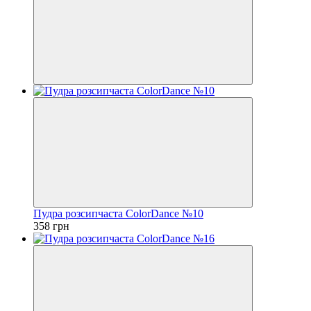
Пудра розсипчаста ColorDance №10
358 грн