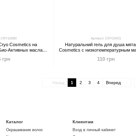
: CRY10080
Артикул: CRY10431
Cryo Cosmetics на
Натуральний гель для душа мята
Био-Активных маслах
Cosmetics с низкотемпературным м
ина-мелиссы 250 мл
экстрактом МЯТЫ, 250 мл
5 грн
110 грн
Назад
1
2
3
4
Вперед
Каталог
Клиентам
Окрашивание волос
Вход в личный кабинет