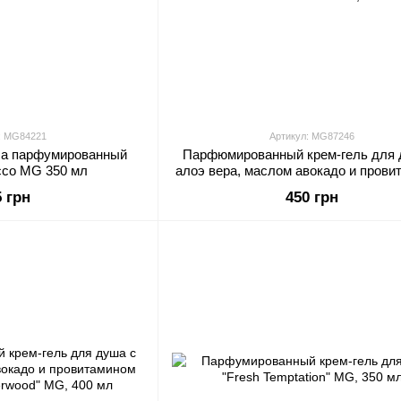
: MG84221
Артикул: MG87246
ша парфумированный
Парфюмированный крем-гель для 
acco MG 350 мл
алоэ вера, маслом авокадо и прови
B5 "Jasmine&Rose" MG, 400 
5 грн
450 грн