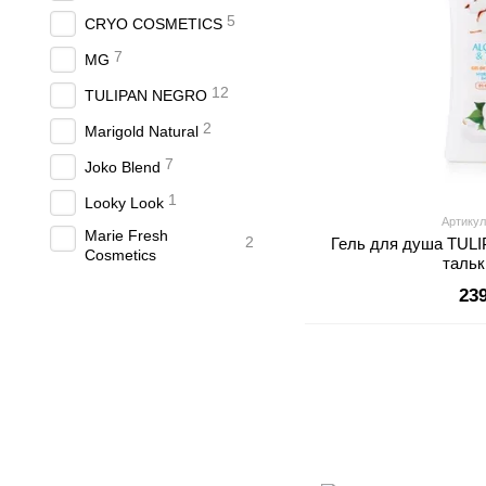
5
CRYO COSMETICS
7
MG
12
TULIPAN NEGRO
2
Marigold Natural
7
Joko Blend
1
Looky Look
Артикул
Marie Fresh
2
Гель для душа TUL
Cosmetics
тальк
23