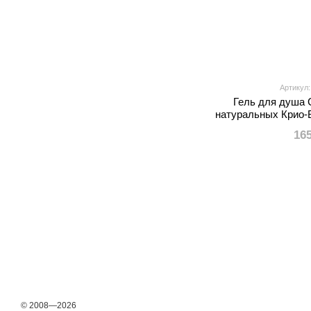
Артикул
Гель для душа 
натуральных Крио-
эвкалипта-розмар
16
© 2008—2026