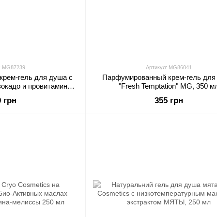
: MG87239
Артикул: MG86041
рем-гель для душа с
Парфумированный крем-гель для
вокадо и провитамином
"Fresh Temptation" MG, 350 м
erwood" MG, 400 мл
0 грн
355 грн