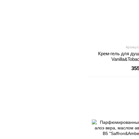
Артикул
Крем-гель для ду
Vanilla&Tob
35