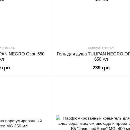
: TN93206
Артикул: TN93121
IPAN NEGRO Озон 650
Гель для душа TULIPAN NEGRO O
мл
650 мл
9 грн
239 грн