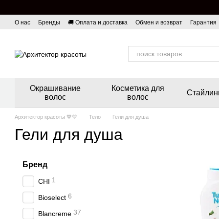
Перейти к основному контенту
О нас
Бренды
🚚 Оплата и доставка
Обмен и возврат
Гарантия
Окрашивание
Косметика для
Стайлин
волос
волос
Архитектор красоты 💙💛
Тело
Гели для душа
Гели для душа
Бренд
1
CHI
6
Bioselect
37
Blancreme