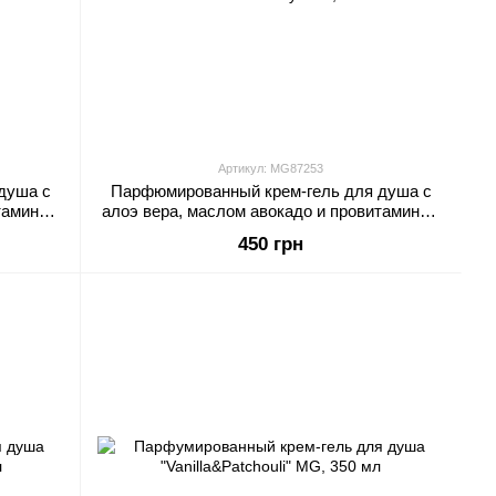
Артикул: MG87253
душа с
Парфюмированный крем-гель для душа с
тамином
алоэ вера, маслом авокадо и провитамином
мл
B5 "Bloom&Rasberry" MG, 400 мл
450 грн