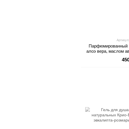
Артикул
Парфюмированный к
алоэ вера, маслом а
B5 "Saffron&Amb
45