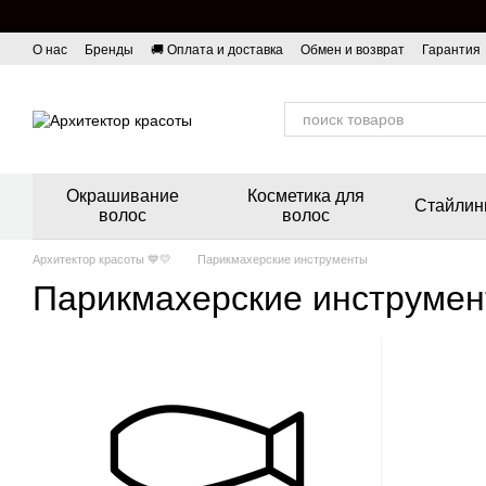
Перейти к основному контенту
О нас
Бренды
🚚 Оплата и доставка
Обмен и возврат
Гарантия
Окрашивание
Косметика для
Стайлин
волос
волос
Архитектор красоты 💙💛
Парикмахерские инструменты
Парикмахерские инструме