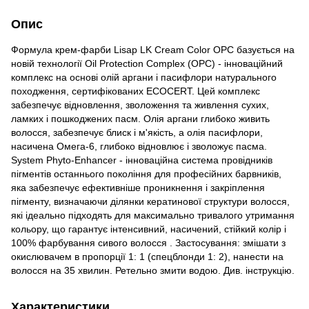
Опис
Формула крем-фарби Lisap LK Cream Color OPC базується на
новій технології Oil Protection Complex (OPC) - інноваційний
комплекс на основі олій аргани і пасифлори натурального
походження, сертифікованих ECOCERT. Цей комплекс
забезпечує відновлення, зволоження та живлення сухих,
ламких і пошкоджених пасм. Олія аргани глибоко живить
волосся, забезпечує блиск і м'якість, а олія пасифлори,
насичена Омега-6, глибоко відновлює і зволожує пасма.
System Phyto-Enhancer - інноваційна система провідників
пігментів останнього покоління для професійних барвників,
яка забезпечує ефективніше проникнення і закріплення
пігменту, визначаючи ділянки кератинової структури волосся,
які ідеально підходять для максимально тривалого утримання
кольору, що гарантує інтенсивний, насичений, стійкий колір і
100% фарбування сивого волосся . Застосування: змішати з
окислювачем в пропорції 1: 1 (спецблонди 1: 2), нанести на
волосся на 35 хвилин. Ретельно змити водою. Див. інструкцію.
Характеристики