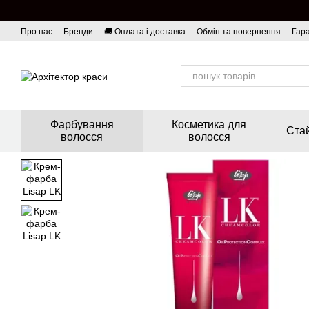
Перейти до основного контенту
Про нас
Бренди
🚚 Оплата і доставка
Обмін та повернення
Гара
Фарбування
Косметика для
Стай
волосся
волосся