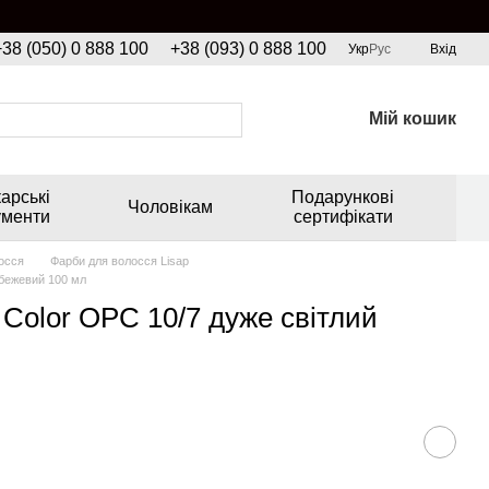
+38 (050) 0 888 100
+38 (093) 0 888 100
Укр
Рус
Вхід
Мій кошик
арські
Подарункові
Чоловікам
ументи
сертифікати
осся
Фарби для волосся Lisap
 бежевий 100 мл
Color OPC 10/7 дуже світлий