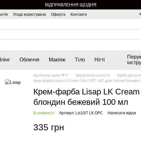
ВІДПРАВЛЕННЯ ЩОДНЯ
нтія
Угода користувача
Оферта
Контакти
Перук
лінг
Обличчя
Макіяж
Тіло
Нігті
інстр
Архітектор краси 💙💛
Фарбування волосся
Фарби для вол
Крем-фарба Lisap LK Cream Color OPC 10/7 дуже світлий блондин
Крем-фарба Lisap LK Cream 
блондин бежевий 100 мл
В наявності
Артикул: Lis10/7 LK OPC
Написати відгук
335 грн