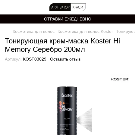
ОТРАВКИ ЕЖЕДНЕВНО
Косметика для волос
Косметика для волос Koster
Тонирующ
Тонирующая крем-маска Koster Hi
Memory Серебро 200мл
Артикул:
KOST03029
Оставить отзыв