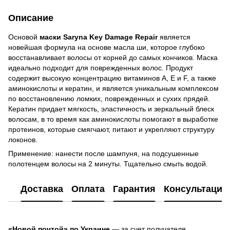
Описание
Основой
маски Saryna Key Damage Repair
является
новейшая формула на основе масла ши, которое глубоко
восстанавливает волосы от корней до самых кончиков. Маска
идеально подходит для поврежденных волос. Продукт
содержит высокую концентрацию витаминов А, Е и F, а также
аминокислоты и кератин, и является уникальным комплексом
по восстановлению ломких, поврежденных и сухих прядей.
Кератин придает мягкость, эластичность и зеркальный блеск
волосам, в то время как аминокислоты помогают в выработке
протеинов, которые смягчают, питают и укрепляют структуру
локонов.
Применение: нанести после шампуня, на подсушенные
полотенцем волосы на 2 минуты. Тщательно смыть водой.
Доставка
Оплата
Гарантия
Консультация
«Новой почтой» по Украине
— за счет получателя.