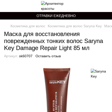
ОТРАВКИ ЕЖЕДНЕВНО
Косметика для волос
Косметика для волос Saryna Key
Маск
Маска для восстановления
поврежденных тонких волос Saryna
Key Damage Repair Light 85 мл
Артикул:
sk60707
Оставить отзыв