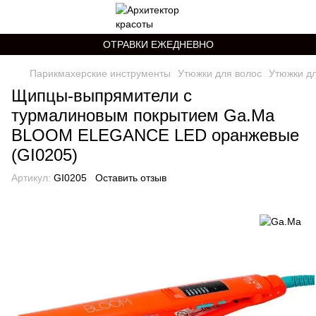
ОТРАВКИ ЕЖЕДНЕВНО
Парикмахерские инструменты
Утюжки для волос
Утюжки д
Щипцы-выпрямители с
турмалиновым покрытием Ga.Ma
BLOOM ELEGANCE LED оранжевые
(GI0205)
Артикул:
GI0205
Оставить отзыв