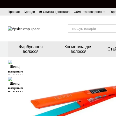
Перейти до основного контенту
Про нас
Бренди
🚚 Оплата і доставка
Обмін та повернення
Гара
Фарбування
Косметика для
Стай
волосся
волосся