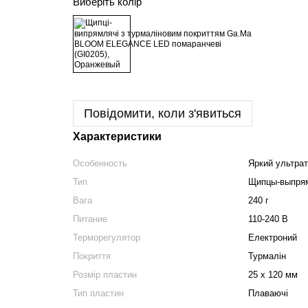
Виберіть колір
Повідомити, коли з'явиться
Характеристики
Особенность
Яркий ультрат
Тип
Щипцы-выпря
Вага
240 г
Питание
110-240 В
Терморегулятор
Електроний
Покриття
Турмалін
Розмір пластин
25 х 120 мм
Тип пластин
Плаваючі