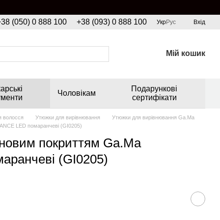
+38 (050) 0 888 100
+38 (093) 0 888 100
Укр
Рус
Вхід
Мій кошик
арські
Подарункові
Чоловікам
ументи
сертифікати
я волосся
Утюжки для вирівнювання
Утюжки для вирівнювання Ga.Ma
ANCE LED помаранчеві (GI0205)
іновим покриттям Ga.Ma
ранчеві (GI0205)