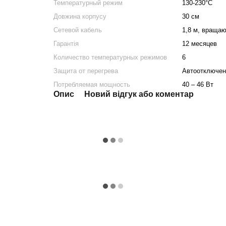
Температурный режим
130-230°С
Довжина корпусу
30 см
Сетевой кабель
1,8 м, враща
Гарантія
12 месяцев
Количество температурных режимов
6
Защита от перегрева
Автоотключен
Потребляемая мощность
40 – 46 Вт
Опис
Новий відгук або коментар