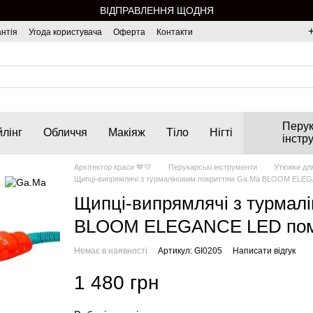
ВІДПРАВЛЕННЯ ЩОДНЯ
нтія
Угода користувача
Оферта
Контакти
Перук
лінг
Обличчя
Макіяж
Тіло
Нігті
інстр
Архітектор краси 💙💛
Перукарські інструменти
Утюжки дл
Щипці-випрямлячі з турмаліновим покриттям Ga.Ma BLOOM ELEG
Щипці-випрямлячі з турмал
BLOOM ELEGANCE LED пома
Немає в наявності
Артикул: GI0205
Написати відгук
1 480 грн