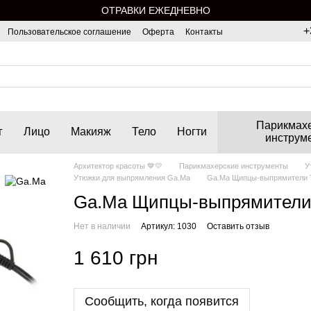
ОТРАВКИ ЕЖЕДНЕВНО
+
Пользовательское соглашение
Оферта
Контакты
Парикмах
г
Лицо
Макияж
Тело
Ногти
инструм
Архитектор красоты 💙💛
Парикмахерские инструменты
У
Утюжки для выпрямления Ga.Ma
Ga.Ma Щипцы-выпрямители T
Ga.Ma Щипцы-выпрямители 
Нет в наличии
Артикул: 1030
Оставить отзыв
1 610 грн
Сообщить, когда появится