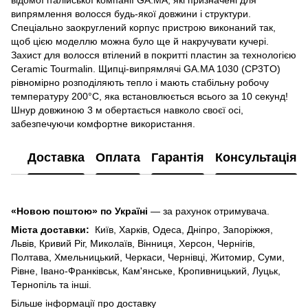
випрямлення волосся будь-якої довжини і структури.
Спеціально заокруглений корпус пристрою виконаний так,
щоб цією моделлю можна було ще й накручувати кучері.
Захист для волосся втілений ​в покритті пластин за технологією
Ceramic Tourmalin. Щипці-випрямлячі GA.MA 1030 (CP3TO)
рівномірно розподіляють тепло і мають стабільну робочу
температуру 200°C, яка встановлюється всього за 10 секунд!
Шнур довжиною 3 м обертається навколо своєї осі,
забезпечуючи комфортне використання.
Доставка
Оплата
Гарантія
Консультація
«Новою поштою» по Україні
— за рахунок отримувача.
Міста доставки:
Київ, Харків, Одеса, Дніпро, Запоріжжя,
Львів, Кривий Ріг, Миколаїв, Вінниця, Херсон, Чернігів,
Полтава, Хмельницький, Черкаси, Чернівці, Житомир, Суми,
Рівне, Івано-Франківськ, Кам'янське, Кропивницький, Луцьк,
Тернопіль та інші.
Більше інформації про доставку