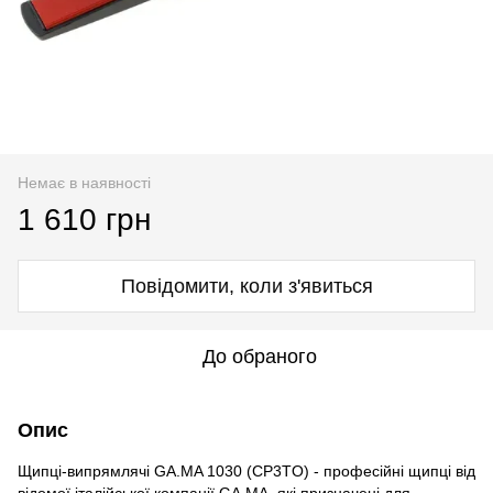
Немає в наявності
1 610 грн
Повідомити, коли з'явиться
До обраного
Опис
Щипці-випрямлячі GA.MA 1030 (CP3TO) - професійні щипці від
відомої італійської компанії GA.MA, які призначені для