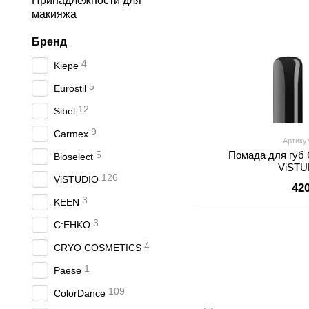
Принадлежности для
макияжа
Бренд
4
Kiepe
5
Eurostil
12
Sibel
9
Carmex
Артику
5
Помада для губ G
Bioselect
ViSTU
126
ViSTUDIO
42
3
KEEN
3
C:EHKO
4
CRYO COSMETICS
1
Paese
109
ColorDance