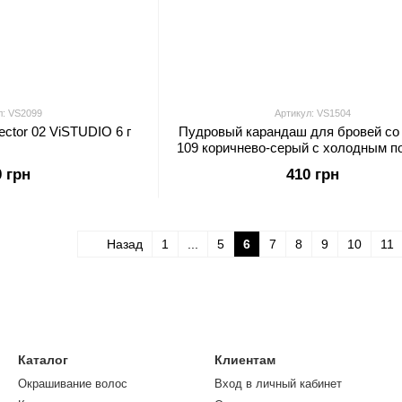
л: VS2099
Артикул: VS1504
ctor 02 ViSTUDIO 6 г
Пудровый карандаш для бровей со
109 коричнево-серый с холодным п
ViSTUDIO 1,8 г
0 грн
410 грн
Назад
1
...
5
6
7
8
9
10
11
Каталог
Клиентам
Окрашивание волос
Вход в личный кабинет