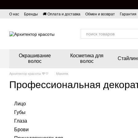
Перейти к основному контенту
О нас
Бренды
🚚 Оплата и доставка
Обмен и возврат
Гарантия
Окрашивание
Косметика для
Стайлин
волос
волос
Архитектор красоты 💙💛
Макияж
Профессиональная декорат
Лицо
Губы
Глаза
Брови