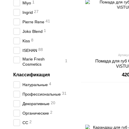
1
Miyo
27
Ingrid
41
Pierre Rene
1
Joko Blend
8
Kiss
88
ISEHAN
Артику
Marie Fresh
1
Помада для губ G
Cosmetics
ViSTU
42
Классификация
4
Натуральные
31
Профессиональные
20
Декоративные
2
Органические
2
СС