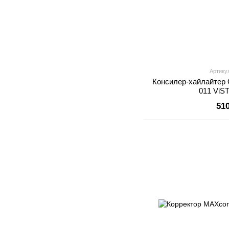
Артику
Консилер-хайлайтер Co
011 ViS
51