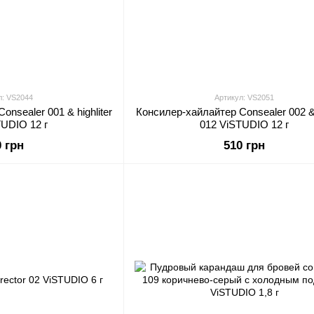
л: VS2044
Артикул: VS2051
nsealer 001 & highliter
Консилер-хайлайтер Consealer 002 & h
TUDIO 12 г
012 ViSTUDIO 12 г
0 грн
510 грн