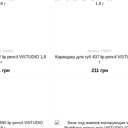
л: VS0002
Артикул: VS0897
lip pencil ViSTUDIO 1,8
Карандаш для губ 437 lip pencil ViST
г
г
1 грн
211 грн