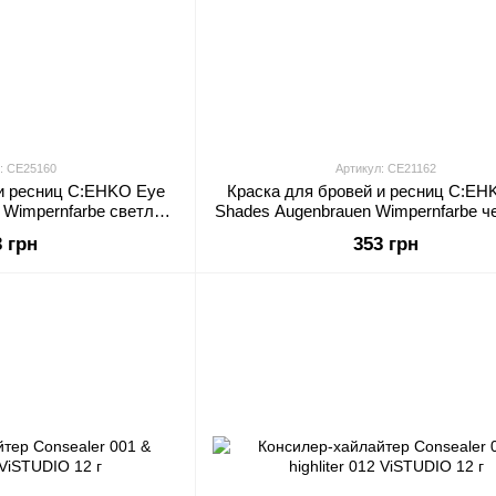
: CE25160
Артикул: CE21162
 и ресниц C:EHKO Eye
Краска для бровей и ресниц C:EH
 Wimpernfarbe светло-
Shades Augenbrauen Wimpernfarbe ч
вая 60 мл
мл
3 грн
353 грн