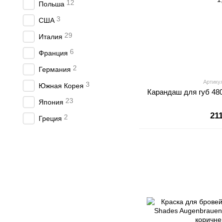
12
Польша
3
США
29
Италия
6
Франция
2
Германия
Артику
3
Южная Корея
Карандаш для губ 480 
23
Япония
21
2
Греция