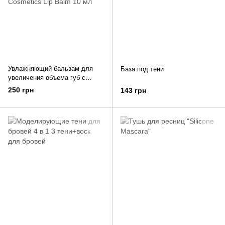
Увлажняющий бальзам для
База под тени
увеличения объема губ с
экстрактом облепихи и маслом
250 грн
143 грн
авокадо Marie Fresh Cosmetics
Lip Balm 10 мл