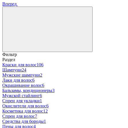
Вперед
Фильтр
Раздел
Краски для волос
106
Шампуни
24
Мужские шампуни
2
Лаки для волос
6
Окрашивание волос
6
Бальзамы, кондиционеры
3
Мужской стайлинг
6
Спреи для укладки
1
Окислители для волос
6
Косметика для волос
12
Спреи для волос
7
Средства для бороды
1
Пены для волос
4