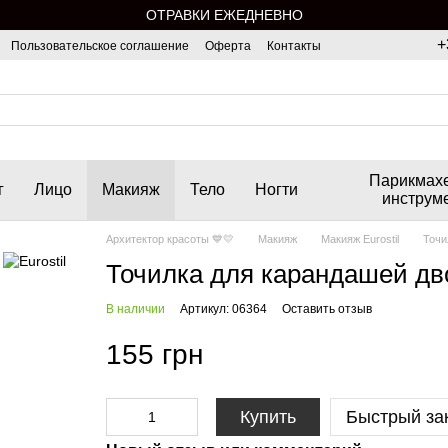
ОТРАВКИ ЕЖЕДНЕВНО
+
Пользовательское соглашение
Оферта
Контакты
Парикмах
г
Лицо
Макияж
Тело
Ногти
инструм
Архитектор красоты 💙💛
Макияж
Макияж Eurostil
Точи
Точилка для карандашей двой
В наличии
Артикул: 06364
Оставить отзыв
155 грн
Купить
Быстрый за