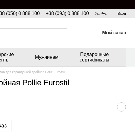
38 (050) 0 888 100
+38 (093) 0 888 100
Укр
Рус
Вход
Мой заказ
ерские
Подарочные
Мужчинам
енты
сертификаты
лка для карандашей двойная Pollie Eurostil
ная Pollie Eurostil
каз