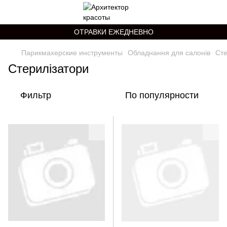
ОТРАВКИ ЕЖЕДНЕВНО
Парикмахерские инструменты
Обладнання для салонів
Сте
Стерилізатори
Фильтр
По популярности