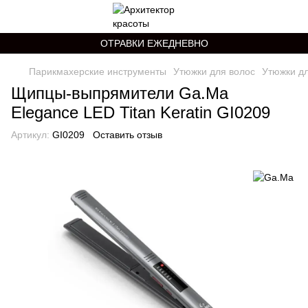
ОТРАВКИ ЕЖЕДНЕВНО
Парикмахерские инструменты
Утюжки для волос
Утюжки д
Щипцы-выпрямители Ga.Ma
Elegance LED Titan Keratin GI0209
Артикул:
GI0209
Оставить отзыв