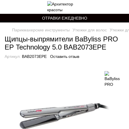
ОТРАВКИ ЕЖЕДНЕВНО
Парикмахерские инструменты
Утюжки для волос
Утюжки д
Щипцы-выпрямители BaByliss PRO
EP Technology 5.0 BAB2073EPE
Артикул:
BAB2073EPE
Оставить отзыв