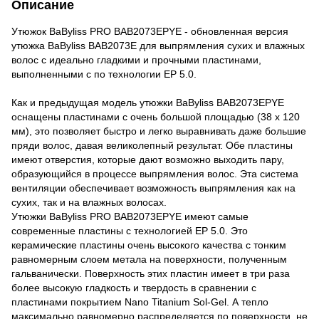
Описание
Утюжок BaByliss PRO BAB2073EPYE - обновленная версия
утюжка BaByliss BAB2073E для выпрямления сухих и влажных
волос с идеально гладкими и прочными пластинами,
выполненными с по технологии EP 5.0.
Как и предыдущая модель утюжки BaByliss BAB2073EPYE
оснащены пластинами с очень большой площадью (38 x 120
мм), это позволяет быстро и легко выравнивать даже большие
пряди волос, давая великолепный результат. Обе пластины
имеют отверстия, которые дают возможно выходить пару,
образующийся в процессе выпрямления волос. Эта система
вентиляции обеспечивает возможность выпрямления как на
сухих, так и на влажных волосах.
Утюжки BaByliss PRO BAB2073EPYE имеют самые
современные пластины с технологией EP 5.0. Это
керамические пластины очень высокого качества с тонким
равномерным слоем метала на поверхности, полученным
гальванически. Поверхность этих пластин имеет в три раза
более высокую гладкость и твердость в сравнении с
пластинами покрытием Nano Titanium Sol-Gel. А тепло
максимально равномерно распределяется по поверхности, не