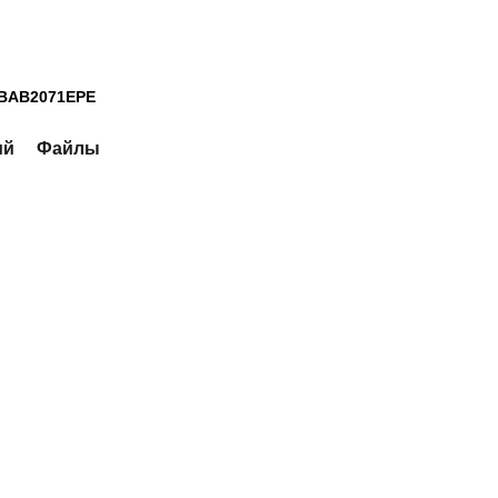
O BAB2071EPE
ий
Файлы