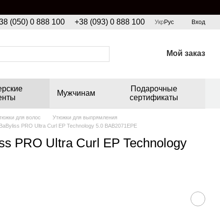
38 (050) 0 888 100
+38 (093) 0 888 100
Укр
Рус
Вход
Мой заказ
ерские
Подарочные
Мужчинам
енты
сертификаты
тюжки для волос
Утюжки для выпрямления
Byliss PRO Ultra Curl EP Technology 5.0 BAB2071EPE
 PRO Ultra Curl EP Technology