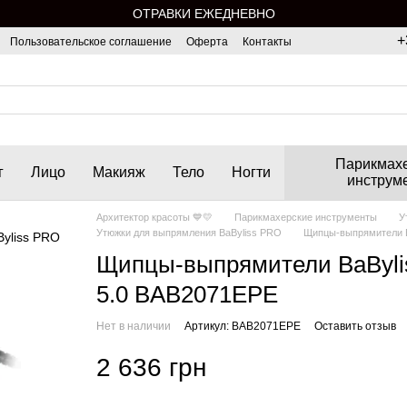
ОТРАВКИ ЕЖЕДНЕВНО
+
Пользовательское соглашение
Оферта
Контакты
Парикмах
г
Лицо
Макияж
Тело
Ногти
инструм
Архитектор красоты 💙💛
Парикмахерские инструменты
У
Утюжки для выпрямления BaByliss PRO
Щипцы-выпрямители Ba
Щипцы-выпрямители BaByliss
5.0 BAB2071EPE
Нет в наличии
Артикул: BAB2071EPE
Оставить отзыв
2 636 грн