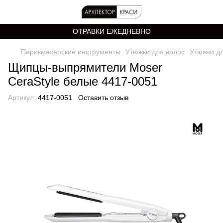
ОТРАВКИ ЕЖЕДНЕВНО
Парикмахерские инструменты
Утюжки для волос
Утюжки д
Щипцы-выпрямители Moser
CeraStyle белые 4417-0051
Артикул:
4417-0051
Оставить отзыв