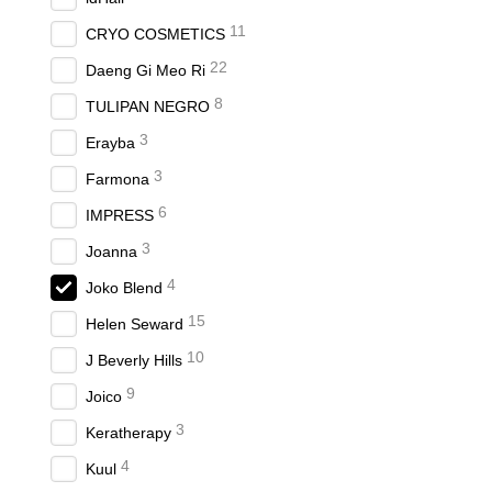
11
CRYO COSMETICS
22
Daeng Gi Meo Ri
8
TULIPAN NEGRO
3
Erayba
3
Farmona
6
IMPRESS
3
Joanna
4
Joko Blend
15
Helen Seward
10
J Beverly Hills
9
Joico
3
Keratherapy
4
Kuul