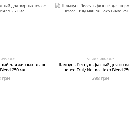
: JB500802
Артикул: JB500826
ный для жирных волос
Шампунь бессульфатный для нор
 Blend 250 мл
волос Truly Natural Joko Blend 2
8 грн
298 грн