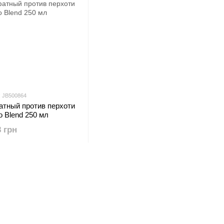
: JB500864
тный против перхоти
ko Blend 250 мл
8 грн