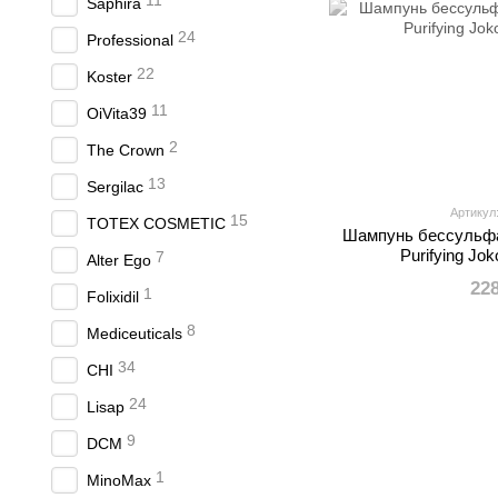
11
Saphira
24
Professional
22
Koster
11
OiVita39
2
The Crown
13
Sergilac
Артикул
15
TOTEX COSMETIC
Шампунь бессульфа
Purifying Jo
7
Alter Ego
22
1
Folixidil
8
Mediceuticals
34
CHI
24
Lisap
9
DCM
1
MinoMax