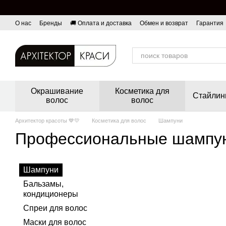
Перейти к основному контенту
О нас
Бренды
🚚 Оплата и доставка
Обмен и возврат
Гарантия
Окрашивание
Косметика для
Стайлин
волос
волос
Архитектор красоты 💙💛
Косметика для волос
Шампуни
Профессиональные шампун
Шампуни
Бальзамы,
кондиционеры
Спреи для волос
Маски для волос