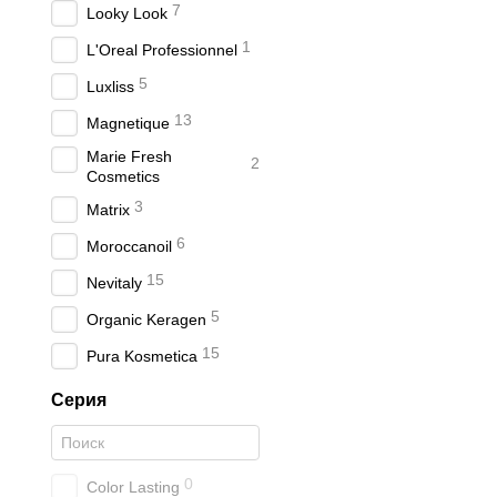
7
Looky Look
1
L'Oreal Professionnel
5
Luxliss
13
Magnetique
Marie Fresh
2
Cosmetics
3
Matrix
6
Moroccanoil
15
Nevitaly
5
Organic Keragen
15
Pura Kosmetica
Серия
0
Color Lasting