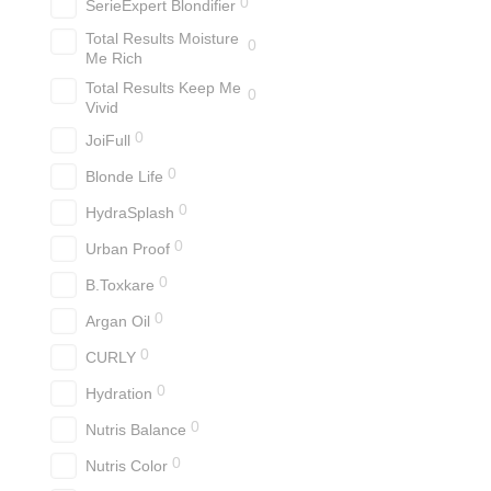
0
SerieExpert Blondifier
Total Results Moisture
0
Me Rich
Total Results Keep Me
0
Vivid
0
JoiFull
0
Blonde Life
0
HydraSplash
0
Urban Proof
0
B.Toxkare
0
Argan Oil
0
CURLY
0
Hydration
0
Nutris Balance
0
Nutris Color