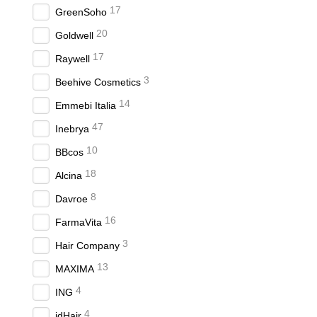
17
GreenSoho
20
Goldwell
17
Raywell
3
Beehive Cosmetics
14
Emmebi Italia
47
Inebrya
10
BBcos
18
Alcina
8
Davroe
16
FarmaVita
3
Hair Company
13
MAXIMA
4
ING
4
idHair