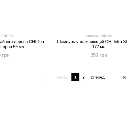
: CHITTS2
Артикул: CHI0006
айного дерева CHI Tea
Шампунь увлажняющий CHI Infra 
hampoo 59 мл
177 мл
0 грн
350 грн
Назад
1
2
Вперед
По