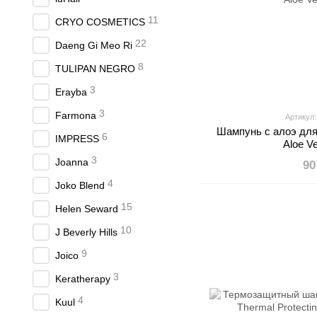
11
CRYO COSMETICS
22
Daeng Gi Meo Ri
8
TULIPAN NEGRO
3
Erayba
3
Farmona
Артикул
Шампунь с алоэ дл
6
IMPRESS
Aloe V
3
Joanna
90
4
Joko Blend
15
Helen Seward
10
J Beverly Hills
9
Joico
3
Keratherapy
4
Kuul