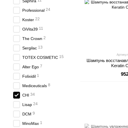
11
Saphira
24
Professional
22
Koster
11
OiVita39
2
The Crown
13
Sergilac
Артикул
15
TOTEX COSMETIC
Шампунь восстанав
Keratin 
7
Alter Ego
95
1
Folixidil
8
Mediceuticals
34
CHI
24
Lisap
9
DCM
1
MinoMax