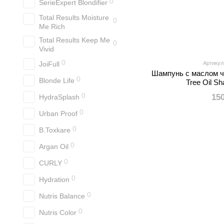
0
SerieExpert Blondifier
Total Results Moisture
0
Me Rich
Total Results Keep Me
0
Vivid
0
JoiFull
Артикул
Шампунь с маслом ч
0
Blonde Life
Tree Oil S
0
15
HydraSplash
0
Urban Proof
0
B.Toxkare
0
Argan Oil
0
CURLY
0
Hydration
0
Nutris Balance
0
Nutris Color