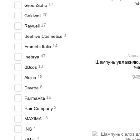
17
GreenSoho
20
Goldwell
17
Raywell
3
Beehive Cosmetics
14
Emmebi Italia
47
Артикул
Inebrya
Шампунь увлажняющ
10
BBcos
94
18
94
Alcina
8
Davroe
16
FarmaVita
3
Hair Company
13
MAXIMA
4
ING
4
idHair