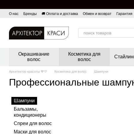
Перейти к основному контенту
О нас
Бренды
🚚 Оплата и доставка
Обмен и возврат
Гарантия
Окрашивание
Косметика для
Стайлин
волос
волос
Архитектор красоты 💙💛
Косметика для волос
Шампуни
Профессиональные шампу
Шампуни
Бальзамы,
кондиционеры
Спреи для волос
Маски для волос