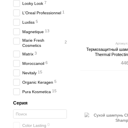
7
Looky Look
1
L'Oreal Professionnel
5
Luxliss
13
Magnetique
Marie Fresh
2
Артикул
Cosmetics
Термозащитный шамп
3
Matrix
Thermal Protect
6
44
Moroccanoil
15
Nevitaly
5
Organic Keragen
15
Pura Kosmetica
Серия
0
Color Lasting