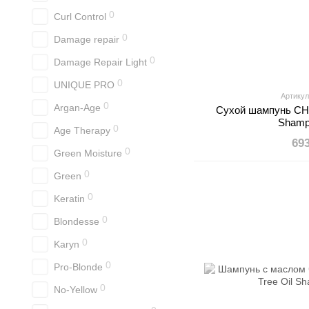
0
Curl Control
0
Damage repair
0
Damage Repair Light
0
UNIQUE PRO
Артику
0
Argan-Age
Сухой шампунь CHI
Shamp
0
Age Therapy
69
0
Green Moisture
0
Green
0
Keratin
0
Blondesse
0
Karyn
0
Pro-Blonde
0
No-Yellow