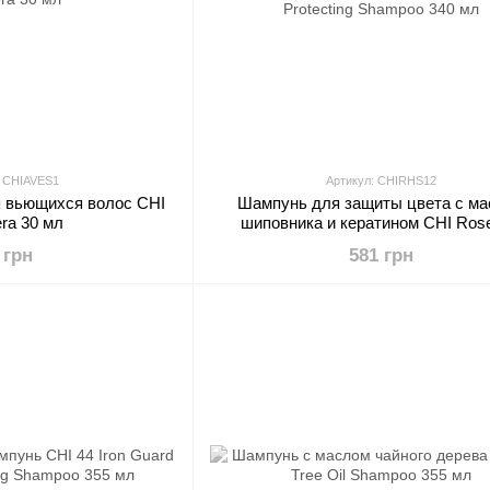
: CHIAVES1
Артикул: CHIRHS12
я вьющихся волос CHI
Шампунь для защиты цвета с м
era 30 мл
шиповника и кератином CHI Rose
Protecting Shampoo 340 мл
 грн
581 грн