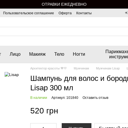
ОТРАВКИ ЕЖЕДНЕВНО
+
Пользовательское соглашение
Оферта
Контакты
Парикмах
г
Лицо
Макияж
Тело
Ногти
инструм
Архитектор красоты 💙💛
Мужчинам
Мужчинам Lisap
Шампунь для волос и бород
Lisap 300 мл
В наличии
Артикул: 101840
Оставить отзыв
520 грн