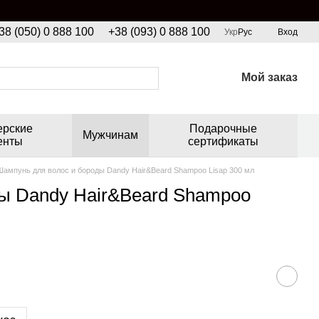
38 (050) 0 888 100
+38 (093) 0 888 100
Укр
Рус
Вход
Мой заказ
ерские
Подарочные
Мужчинам
енты
сертификаты
Шампунь для волос и бороды Dandy Hair&Beard Shampoo Lisap 300 мл
ы Dandy Hair&Beard Shampoo