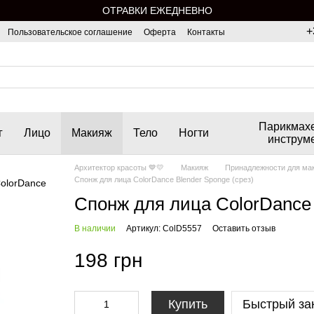
ОТРАВКИ ЕЖЕДНЕВНО
+
Пользовательское соглашение
Оферта
Контакты
Парикмах
г
Лицо
Макияж
Тело
Ногти
инструм
Архитектор красоты 💙💛
Макияж
Принадлежности для ма
Спонж для лица ColorDance Blender Sponge (срез)
Спонж для лица ColorDance 
В наличии
Артикул: ColD5557
Оставить отзыв
198 грн
Купить
Быстрый за