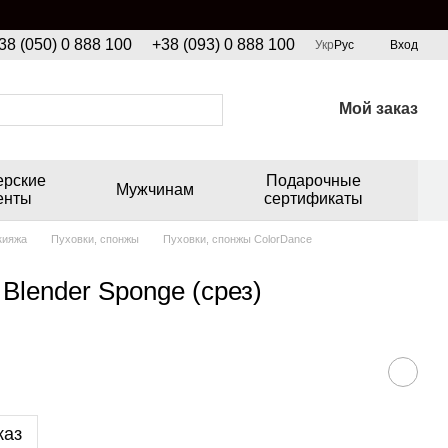
38 (050) 0 888 100
+38 (093) 0 888 100
Укр
Рус
Вход
Мой заказ
ерские
Подарочные
Мужчинам
енты
сертификаты
кияжа
Пуховки, спонжы
Пуховки, спонжы ColorDance
Blender Sponge (срез)
каз