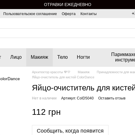
ОТРАВКИ ЕЖЕДНЕВНО
+
Пользовательское соглашение
Оферта
Контакты
Парикмах
г
Лицо
Макияж
Тело
Ногти
инструм
Архитектор красоты 💙💛
Макияж
Принадлежности для ма
Яйцо-очиститель для кистей ColorDance
Яйцо-очиститель для кисте
Нет в наличии
Артикул: ColD5040
Оставить отзыв
112 грн
Сообщить, когда появится