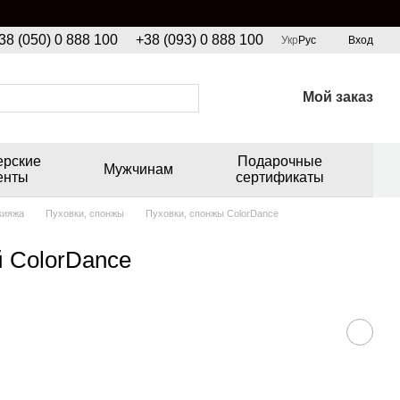
38 (050) 0 888 100
+38 (093) 0 888 100
Укр
Рус
Вход
Мой заказ
ерские
Подарочные
Мужчинам
енты
сертификаты
кияжа
Пуховки, спонжы
Пуховки, спонжы ColorDance
й ColorDance