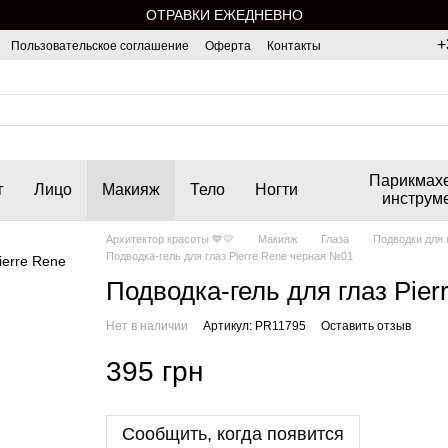
ОТРАВКИ ЕЖЕДНЕВНО
+
Пользовательское соглашение
Оферта
Контакты
Парикмах
г
Лицо
Макияж
Тело
Ногти
инструм
Архитектор красоты 💙💛
Макияж
Глаза
Подводки для 
Подводка-гель для глаз Pierre Rene черная №01
Подводка-гель для глаз Pie
Нет в наличии
Артикул: PR11795
Оставить отзыв
395 грн
Сообщить, когда появится