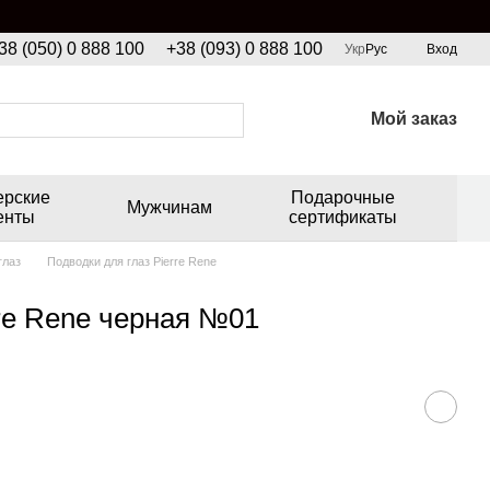
38 (050) 0 888 100
+38 (093) 0 888 100
Укр
Рус
Вход
Мой заказ
ерские
Подарочные
Мужчинам
енты
сертификаты
глаз
Подводки для глаз Pierre Rene
rre Rene черная №01