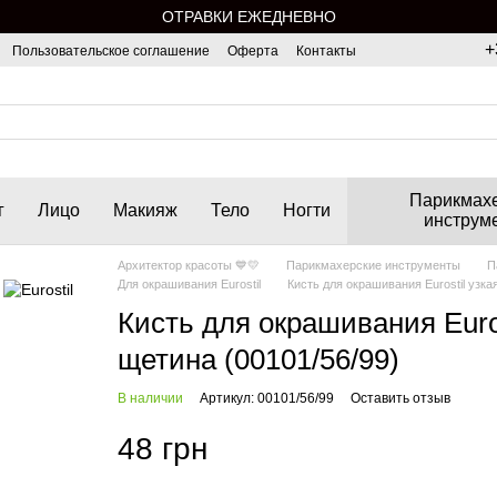
ОТРАВКИ ЕЖЕДНЕВНО
+
Пользовательское соглашение
Оферта
Контакты
Парикмах
г
Лицо
Макияж
Тело
Ногти
инструм
Архитектор красоты 💙💛
Парикмахерские инструменты
П
Для окрашивания Eurostil
Кисть для окрашивания Eurostil узка
Кисть для окрашивания Euro
щетина (00101/56/99)
В наличии
Артикул: 00101/56/99
Оставить отзыв
48 грн