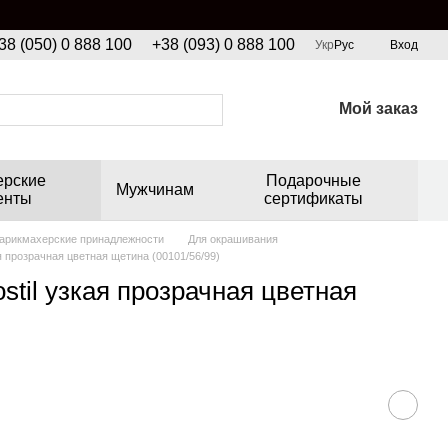
38 (050) 0 888 100
+38 (093) 0 888 100
Укр
Рус
Вход
Мой заказ
ерские
Подарочные
Мужчинам
енты
сертификаты
арикмахерские принадлежности
Для окрашивания
я прозрачная цветная щетина (00101/56/99)
stil узкая прозрачная цветная