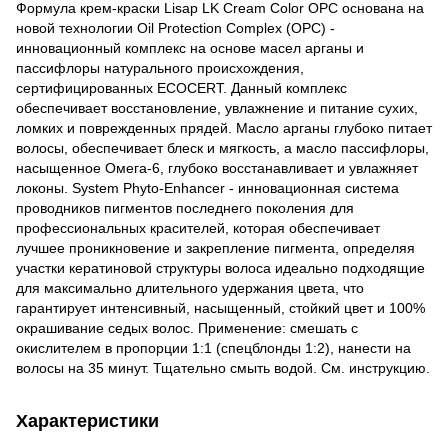
Формула крем-краски Lisap LK Cream Color OPC основана на
новой технологии Oil Protection Complex (OPC) -
инновационный комплекс на основе масел арганы и
пассифлоры натурального происхождения,
сертифицированных ECOCERT. Данный комплекс
обеспечивает восстановление, увлажнение и питание сухих,
ломких и поврежденных прядей. Масло арганы глубоко питает
волосы, обеспечивает блеск и мягкость, а масло пассифлоры,
насыщенное Омега-6, глубоко восстанавливает и увлажняет
локоны. System Phyto-Enhancer - инновационная система
проводников пигментов последнего поколения для
профессиональных красителей, которая обеспечивает
лучшее проникновение и закрепление пигмента, определяя
участки кератиновой структуры волоса идеально подходящие
для максимально длительного удержания цвета, что
гарантирует интенсивный, насыщенный, стойкий цвет и 100%
окрашивание седых волос. Применение: смешать с
окислителем в пропорции 1:1 (спецблонды 1:2), нанести на
волосы на 35 минут. Тщательно смыть водой. См. инструкцию.
Характеристики