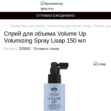
ОТРАВКИ ЕЖЕДНЕВНО
Косметика для волос
Косметика для волос Lisap
Cпрей для
Cпрей для объема Volume Up
Volumizing Spray Lisap 150 мл
Артикул:
220062
Оставить отзыв