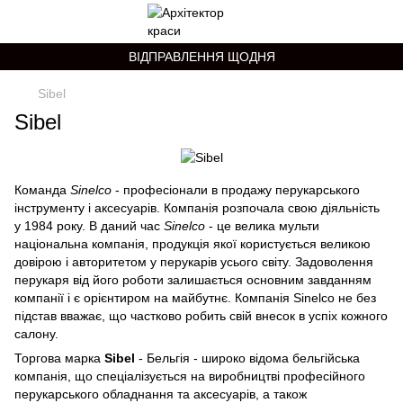
ВІДПРАВЛЕННЯ ЩОДНЯ
Sibel
Sibel
Команда
Sinelco
- професіонали в продажу перукарського
інструменту і аксесуарів. Компанія розпочала свою діяльність
у 1984 року. В даний час
Sinelco
- це велика мульти
національна компанія, продукція якої користується великою
довірою і авторитетом у перукарів усього світу. Задоволення
перукаря від його роботи залишається основним завданням
компанії і є орієнтиром на майбутнє. Компанія Sinelco не без
підстав вважає, що частково робить свій внесок в успіх кожного
салону.
Торгова марка
Sibel
- Бельгія - широко відома бельгійська
компанія, що спеціалізується на виробництві професійного
перукарського обладнання та аксесуарів, а також