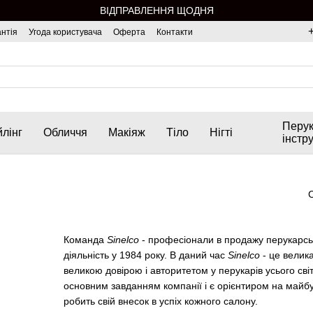
ВІДПРАВЛЕННЯ ЩОДНЯ
нтія
Угода користувача
Оферта
Контакти
Перук
лінг
Обличчя
Макіяж
Тіло
Нігті
інстр
Команда
Sinelco
- професіонали в продажу перукарськ
діяльність у 1984 року. В даний час
Sinelco
- це велика
великою довірою і авторитетом у перукарів усього св
основним завданням компанії і є орієнтиром на майбу
робить свій внесок в успіх кожного салону.