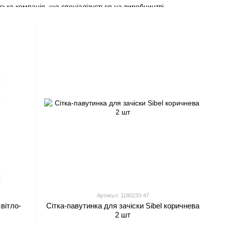
йська компанія, що спеціалізується на виробництві
, а також високоякісних засобів для догляду за волоссям,
Україні. На сайті представлений каталог 100% оригінальної
йн.
Артикул: 1180233-47
світло-
Сітка-павутинка для зачіски Sibel коричнева
2 шт