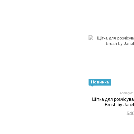
Новинка
Артикул:
Щітка для розчісува
Brush by Jan
54