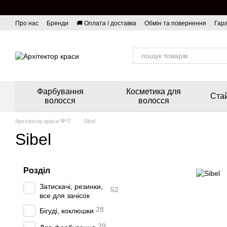
Перейти до основного контенту
Про нас
Бренди
🚚 Оплата і доставка
Обмін та повернення
Гара
Фарбування
Косметика для
Стай
волосся
волосся
Архітектор краси 💙💛
Sibel
Sibel
Розділ
Затискачі, резинки,
52
все для зачісок
28
Бігуді, коклюшки
29