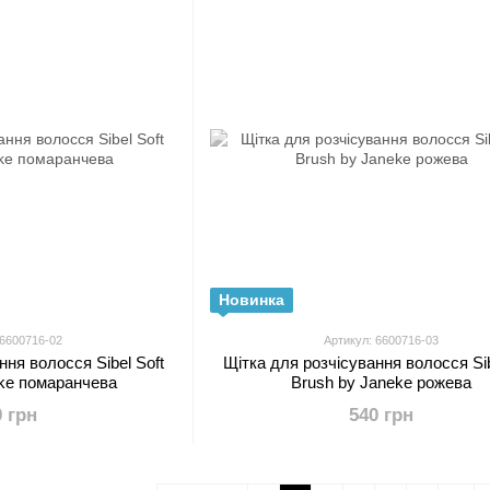
Новинка
 6600716-02
Артикул: 6600716-03
ння волосся Sibel Soft
Щітка для розчісування волосся Sib
eke помаранчева
Brush by Janeke рожева
0 грн
540 грн