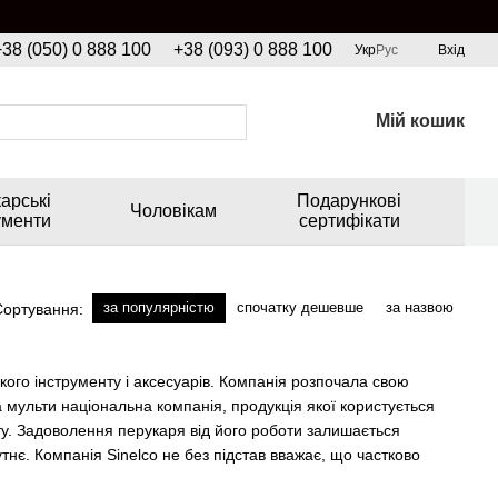
+38 (050) 0 888 100
+38 (093) 0 888 100
Укр
Рус
Вхід
Мій кошик
арські
Подарункові
Чоловікам
ументи
сертифікати
за популярністю
спочатку дешевше
за назвою
Сортування:
ого інструменту і аксесуарів. Компанія розпочала свою
 мульти національна компанія, продукція якої користується
іту. Задоволення перукаря від його роботи залишається
тнє. Компанія Sinelco не без підстав вважає, що частково