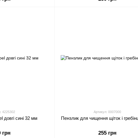
: 4225302
Артикул: 0007000
l довгі сині 32 мм
Пензлик для чищення щіток і гребінц
0 грн
255 грн