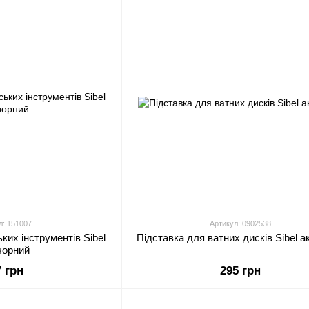
л: 151007
Артикул: 0902538
ких інструментів Sibel
Підставка для ватних дисків Sibel 
 чорний
7 грн
295 грн