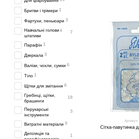
Для фарбування
1
Бритви і трімери
3
Фартухи, пеньюари
Навчальні голови і
7
штативи
1
Парафін
3
Дзеркала
6
Валізи, чохли, сумки
1
Тіло
6
Щітки для змітання
Гребінці, щітки,
18
брашинги
Перукарські
3
інструменти
Артикул:
9
Витратні матеріали
Сітка-павутинка д
Депіляція та
1