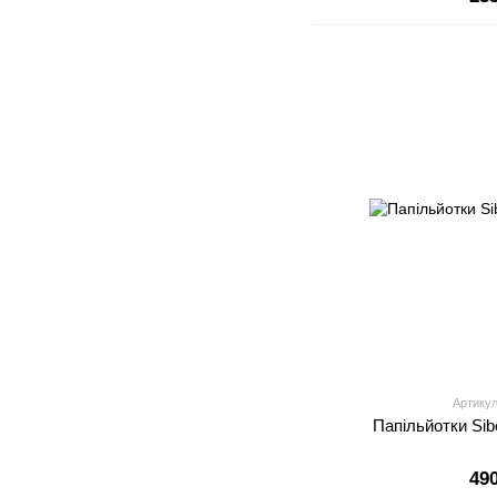
Артикул
Папільйотки Sibe
49