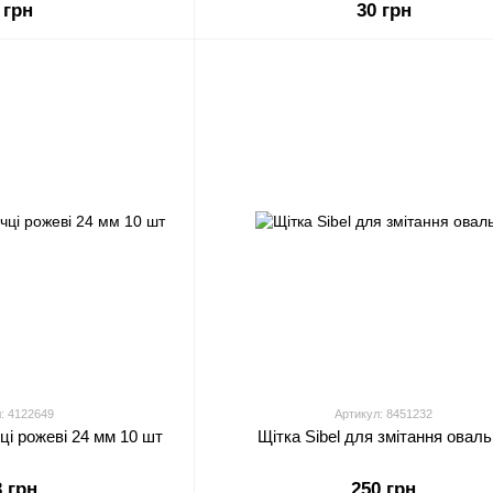
 грн
30 грн
: 4122649
Артикул: 8451232
чці рожеві 24 мм 10 шт
Щітка Sibel для змітання овал
3 грн
250 грн