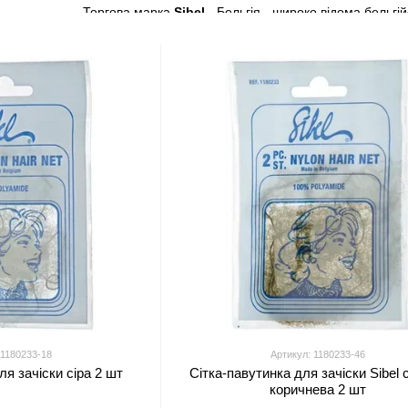
Торгова марка
Sibel
- Бельгія - широко відома бельгі
професійного перукарського обладнання та аксесуарів
нігтями, шкірою обличчя і тіла.
«Архітектор краси»
- офіційний продавець бренду в 
продукції з актуальними цінами для замовлення онла
 1180233-18
Артикул: 1180233-46
ля зачіски сіра 2 шт
Сітка-павутинка для зачіски Sibel 
коричнева 2 шт