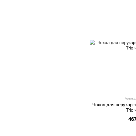
Артику
Чохол для перукарсь
Trio
46