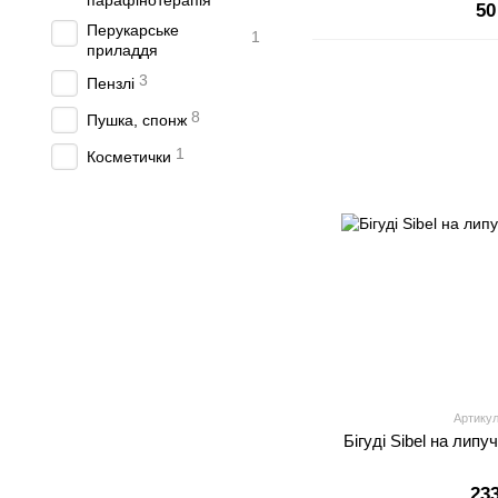
парафінотерапія
50
Перукарське
1
приладдя
3
Пензлі
8
Пушка, спонж
1
Косметички
Артикул
Бігуді Sibel на липу
23