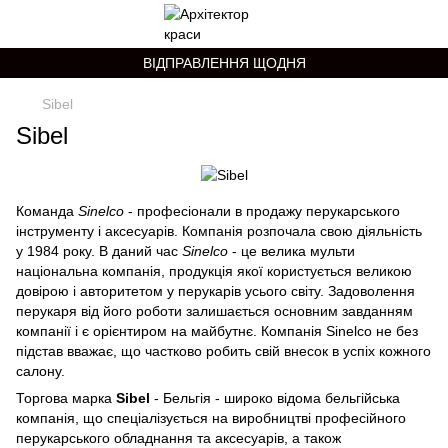
ВІДПРАВЛЕННЯ ЩОДНЯ
Sibel
Sibel
Команда
Sinelco
- професіонали в продажу перукарського
інструменту і аксесуарів. Компанія розпочала свою діяльність
у 1984 року. В даний час
Sinelco
- це велика мульти
національна компанія, продукція якої користується великою
довірою і авторитетом у перукарів усього світу. Задоволення
перукаря від його роботи залишається основним завданням
компанії і є орієнтиром на майбутнє. Компанія Sinelco не без
підстав вважає, що частково робить свій внесок в успіх кожного
салону.
Торгова марка
Sibel
- Бельгія - широко відома бельгійська
компанія, що спеціалізується на виробництві професійного
перукарського обладнання та аксесуарів, а також