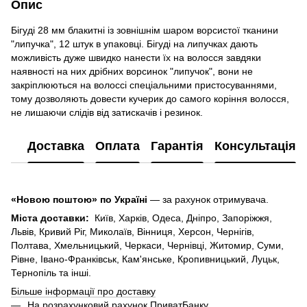
Опис
Бігуді 28 мм блакитні із зовнішнім шаром ворсистої тканини
"липучка", 12 штук в упаковці. Бігуді на липучках дають
можливість дуже швидко нанести їх на волосся завдяки
наявності на них дрібних ворсинок "липучок", вони не
закріплюються на волоссі спеціальними пристосуваннями,
тому дозволяють довести кучерик до самого коріння волосся,
не лишаючи слідів від затискачів і резинок.
Доставка
Оплата
Гарантія
Консультація
«Новою поштою» по Україні
— за рахунок отримувача.
Міста доставки:
Київ, Харків, Одеса, Дніпро, Запоріжжя,
Львів, Кривий Ріг, Миколаїв, Вінниця, Херсон, Чернігів,
Полтава, Хмельницький, Черкаси, Чернівці, Житомир, Суми,
Рівне, Івано-Франківськ, Кам'янське, Кропивницький, Луцьк,
Тернопіль та інші.
Більше інформації про доставку
На розрахунковий рахунок ПриватБанку.