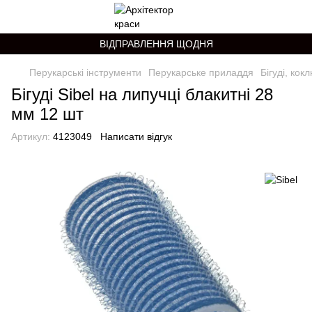
ВІДПРАВЛЕННЯ ЩОДНЯ
Перукарські інструменти
Перукарське приладдя
Бігуді, кок
Бігуді Sibel на липучці блакитні 28
мм 12 шт
Артикул:
4123049
Написати відгук