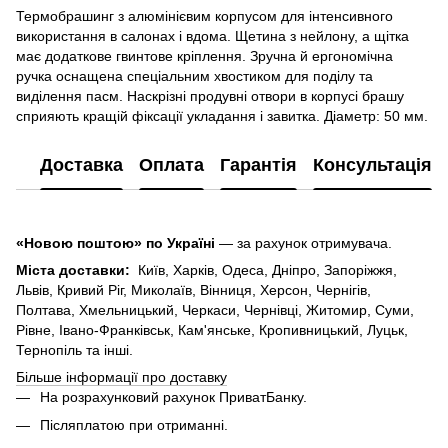
Термобрашинг з алюмінієвим корпусом для інтенсивного
використання в салонах і вдома. Щетина з нейлону, а щітка
має додаткове гвинтове кріплення. Зручна й ергономічна
ручка оснащена спеціальним хвостиком для поділу та
виділення пасм. Наскрізні продувні отвори в корпусі брашу
сприяють кращій фіксації укладання і завитка. Діаметр: 50 мм.
Доставка
Оплата
Гарантія
Консультація
«Новою поштою» по Україні
— за рахунок отримувача.
Міста доставки:
Київ, Харків, Одеса, Дніпро, Запоріжжя,
Львів, Кривий Ріг, Миколаїв, Вінниця, Херсон, Чернігів,
Полтава, Хмельницький, Черкаси, Чернівці, Житомир, Суми,
Рівне, Івано-Франківськ, Кам'янське, Кропивницький, Луцьк,
Тернопіль та інші.
Більше інформації про доставку
На розрахунковий рахунок ПриватБанку.
Післяплатою при отриманні.