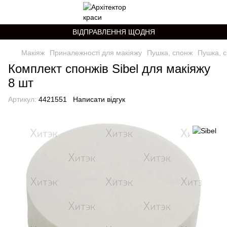
ВІДПРАВЛЕННЯ ЩОДНЯ
Макіяж
Приналежності для макіяжу
Пушка, спонж
Пушка, с
Комплект спонжів Sibel для макіяжу
8 шт
Артикул:
4421551
Написати відгук